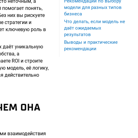
сто неточным, а
Рекомендации по выбору
модели для разных типов
 помогает понять,
бизнеса
ез них вы рискуете
Что делать, если модель не
е стратегии и
даёт ожидаемых
ает ключевую роль в
результатов
Выводы и практические
х даёт уникальную
рекомендации
бства, а
аете ROI и строите
ю модель, её логику,
ая действительно
ЧЕМ ОНА
ами взаимодействия