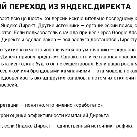
ИЙ ПЕРЕХОД ИЗ ЯНДЕКС.ДИРЕКТА
ает всю ценность конверсии исключительно последнему к
 Яндекс.Директ. Другие источники — органический поиск, 
ются. Если пользователь сначала пришёл через Google Ads
.Директе и сделал заказ — вся заслуга достанется Директу
интуитивна и часто используется по умолчанию — ведь она 
«Директ привёл продажу». Однако это и её главная опаснос
ь клиента, как будто он не существовал. Если ваша реклам
-рассылкой или брендовыми кампаниями — эта модель пок
недооценивать вклад других каналов, а потом их отключит
нверсий.
ретации — понятно, что именно «сработало»
трой оценки эффективности кампаний Директа
т, если Яндекс.Директ — единственный источник трафика