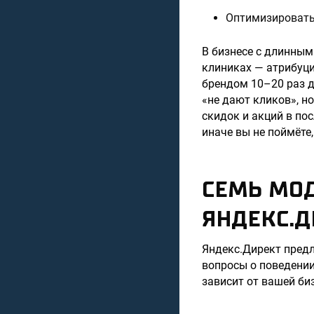
Оптимизировать 
В бизнесе с длинным
клиниках — атрибуци
брендом 10–20 раз до
«не дают кликов», н
скидок и акций в по
иначе вы не поймёте
СЕМЬ МО
ЯНДЕКС.Д
Яндекс.Директ предл
вопросы о поведении
зависит от вашей би