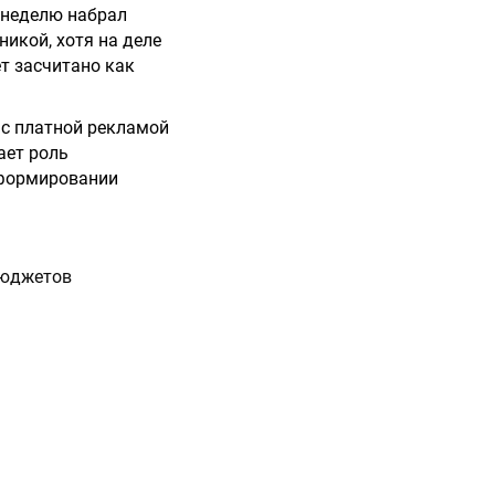
 неделю набрал
никой, хотя на деле
т засчитано как
 с платной рекламой
ает роль
 формировании
бюджетов