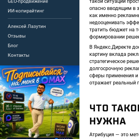
такой ситуации прос
GEO-продвижение
опасно вводящим в з
ИИ-копирайтинг
как именно рекламны
недооценивать эффе
Алексей Лазутин
тратить бюджет на т
Отзывы
формировании решен
Блог
В Яндекс.Директе до
картину вклада рекл
Контакты
стратегическое реше
долгосрочную реклам
сферы применения и 
отражает реальный пу
ЧТО ТАКО
НУЖНА
Атрибуция — это мет