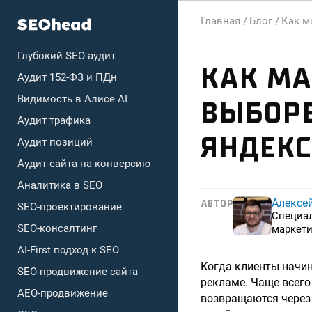
Главная /
Блог /
Как м
Глубокий SEO-аудит
КАК МА
Аудит 152-ФЗ и ПДн
Видимость в Алисе AI
ВЫБОРЕ
Аудит трафика
ЯНДЕКС
Аудит позиций
Аудит сайта на конверсию
Аналитика в SEO
Алексе
АВТОР
SEO-проектирование
Специа
SEO-консалтинг
маркети
AI-First подход к SEO
Когда клиенты начин
SEO-продвижение сайта
рекламе. Чаще всего
AEO-продвижение
возвращаются через 