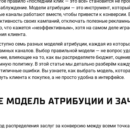
тое правило «последний клик — это всё» становится не про
аблуждение. Модели атрибуции — это инструмент, который
е каналы работают вместе, чтобы привести к конверсии. Б
ктивность своих кампаний, отключать полезные рекламны
о, что кажется «неэффективным», хотя на самом деле игр
ия клиента.
ступно семь разных моделей атрибуции, каждая из которы
амных каналов. Выбор правильной модели — не вопрос удо
ние, влияющее на то, как вы распределяете бюджет, оценив
ную политику. В этой статье мы детально разберём кажду
типичные ошибки. Вы узнаете, как выбрать модель, котор
ть клиента к покупке, а не просто удобна в интерфейсе.
Е МОДЕЛЬ АТРИБУЦИИ И ЗА
од распределения заслуг за конверсию между всеми точк