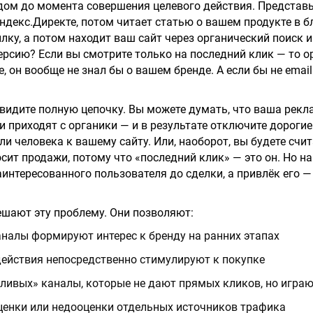
дом до момента совершения целевого действия. Представьт
ндекс.Директе, потом читает статью о вашем продукте в б
лку, а потом находит ваш сайт через органический поиск и
ерсию? Если вы смотрите только на последний клик — то о
, он вообще не знал бы о вашем бренде. А если бы не email
 видите полную цепочку. Вы можете думать, что ваша рекла
и приходят с органики — и в результате отключите дороги
и человека к вашему сайту. Или, наоборот, вы будете счит
сит продажи, потому что «последний клик» — это он. Но н
интересованного пользователя до сделки, а привлёк его — 
шают эту проблему. Они позволяют:
аналы формируют интерес к бренду на ранних этапах
действия непосредственно стимулируют к покупке
ливых» каналы, которые не дают прямых кликов, но игр
ценки или недооценки отдельных источников трафика