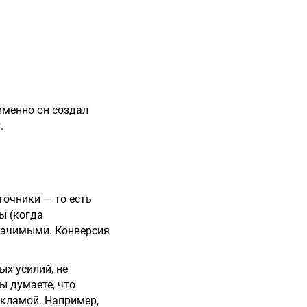
именно он создал
.
очники — то есть
ы (когда
значимыми. Конверсия
ых усилий, не
ы думаете, что
екламой. Например,