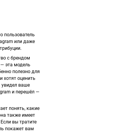
го пользователь
tagram или даже
атрибуции.
тво с брендом
 — эта модель
бенно полезно для
и хотят оценить
 увидел ваше
egram и перешёл —
ает понять, какие
она также имеет
 Если вы тратите
ель покажет вам