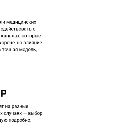
или медицинских
модействовать с
 каналах, которые
короче, но влияние
 точная модель,
ОР
ет на разные
ех случаях — выбор
дую подробно.