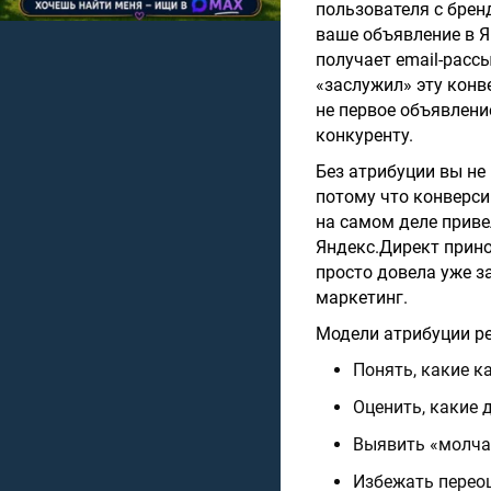
пользователя с брен
ваше объявление в Я
получает email-рассы
«заслужил» эту конв
не первое объявление
конкуренту.
Без атрибуции вы не
потому что конверси
на самом деле привел
Яндекс.Директ прино
просто довела уже за
маркетинг.
Модели атрибуции ре
Понять, какие к
Оценить, какие 
Выявить «молча
Избежать перео