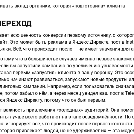
вать вклад органики, которая «подготовила» клиента
ПЕРЕХОД
ает всю ценность конверсии первому источнику, с которо
айт. Это может быть реклама в Яндекс.Директе, пост в Ins
ылки. Всё, что происходит после — не имеет значения для 
отому что в большинстве случаев именно первое знакомс
Если вы запустили кампанию по увеличению узнаваемости
канал первым «запустил» клиента в вашу воронку. Это осо
лько начинают развиваться, запускают новые продукты ил
динговых кампаний. Например, если пользователь сначала
, потом забыл о нём, а через месяц увидел ваш пост в Tel
тся Яндекс.Директу, потому что он был первым.
 важность привлечения «холодных» аудиторий. Она помог
ты лучше всего работают на этапе осведомлённости. Но 
: игнорирует всё, что происходит после первого контакта.
которая привлекает людей, но не удерживает их — эта мод