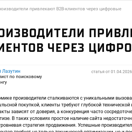
роизводители привлекают B2B-клиентов через цифровые
ОИЗВОДИТЕЛИ ПРИВ
ИЕНТОВ ЧЕРЕЗ ЦИФР
й Лазутин
статья от
01.04.2026
лист по поисковому
нгу
омике производители сталкиваются с уникальными вызовам
ульсной покупкой, клиенты требуют глубокой технической
кты зависят от доверия, а конкуренция часто сосредоточен
тизе. В таких условиях простое наличие сайта недостаточ
уровневая стратегия продвижения. Успешные производите
ентов требует не только технической оптимизации, но и по