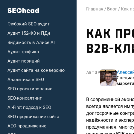
Главная /
Блог /
Как п
Глубокий SEO-аудит
КАК ПР
Аудит 152-ФЗ и ПДн
Видимость в Алисе AI
B2B-КЛ
Аудит трафика
Аудит позиций
Аудит сайта на конверсию
Алексе
АВТОР
Специа
Аналитика в SEO
маркети
SEO-проектирование
SEO-консалтинг
В современной экон
всегда является имп
AI-First подход к SEO
долгосрочные контра
SEO-продвижение сайта
надёжности и экспер
AEO-продвижение
продуманная, много
привлечение B2B-кли