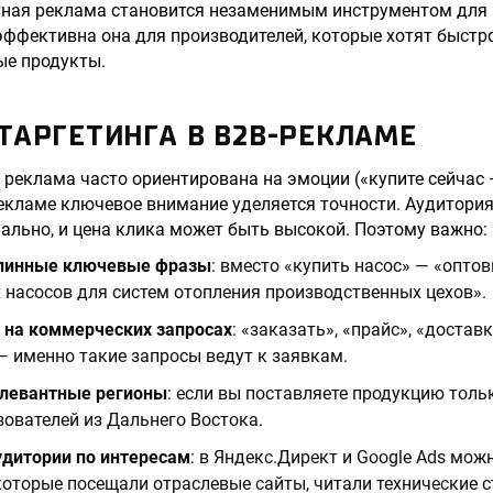
стная реклама становится незаменимым инструментом для
эффективна она для производителей, которые хотят быстр
ые продукты.
ТАРГЕТИНГА В B2B-РЕКЛАМЕ
е реклама часто ориентирована на эмоции («купите сейчас 
рекламе ключевое внимание уделяется точности. Аудитория
льно, и цена клика может быть высокой. Поэтому важно:
длинные ключевые фразы
: вместо «купить насос» — «опто
насосов для систем отопления производственных цехов».
 на коммерческих запросах
: «заказать», «прайс», «доставк
— именно такие запросы ведут к заявкам.
левантные регионы
: если вы поставляете продукцию тольк
ователей из Дальнего Востока.
удитории по интересам
: в Яндекс.Директ и Google Ads мож
которые посещали отраслевые сайты, читали технические с