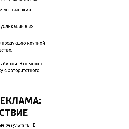
имеют высокий
убликации в их
е продукцию крупной
естве.
ть биржи. Это может
у с авторитетного
РЕКЛАМА:
СТВИЕ
ые результаты. В