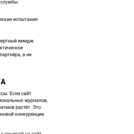
к службы
ческие испытания
спертный имидж.
актическое
артнёра, а не
ТА
сы. Если сайт
сиональных журналов,
итмов растёт. Это
еновой конкуренции.
с ссылкой на сайт.