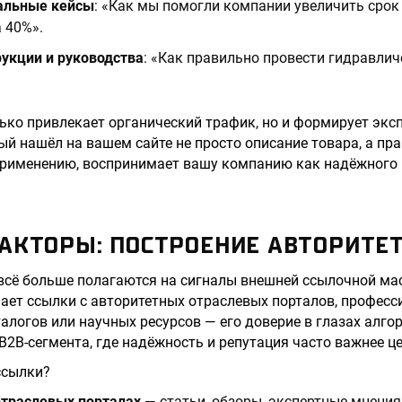
альные кейсы
: «Как мы помогли компании увеличить сро
 40%».
рукции и руководства
: «Как правильно провести гидравли
лько привлекает органический трафик, но и формирует эк
ый нашёл на вашем сайте не просто описание товара, а пр
применению, воспринимает вашу компанию как надёжного п
АКТОРЫ: ПОСТРОЕНИЕ АВТОРИТЕ
сё больше полагаются на сигналы внешней ссылочной мас
ает ссылки с авторитетных отраслевых порталов, профес
алогов или научных ресурсов — его доверие в глазах алгор
B2B-сегмента, где надёжность и репутация часто важнее ц
ссылки?
отраслевых порталах
— статьи, обзоры, экспертные мнения 