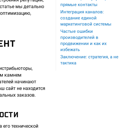
прямые контакты
 статье мы детально
Интеграция каналов:
 оптимизацию,
создание единой
маркетинговой системы
Частые ошибки
производителей в
ЕНТ
продвижении и как их
избежать
Заключение: стратегия, а не
тактика
дистрибьюторы,
ым камнем
пателей начинают
аш сайт не находится
альных заказов.
ОСТИ
в его технической