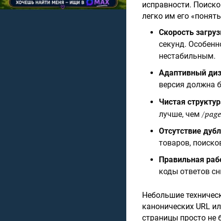
исправности. Поиско
легко им его «понят
Скорость загруз
секунд. Особенн
нестабильным.
Адаптивный ди
версия должна б
Чистая структур
/page
лучше, чем
Отсутствие дуб
товаров, поиско
Правильная раб
коды ответов сн
Небольшие техническ
канонических URL и
страницы просто не 