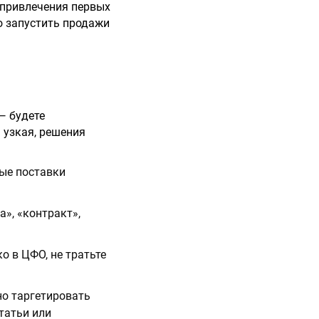
 привлечения первых
о запустить продажи
— будете
 узкая, решения
вые поставки
а», «контракт»,
о в ЦФО, не тратьте
но таргетировать
татьи или