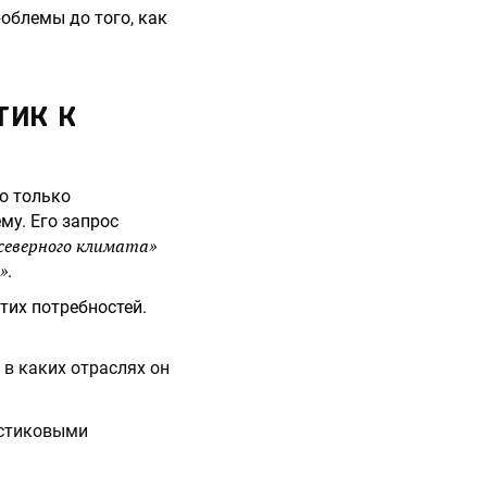
облемы до того, как
ТИК К
о только
му. Его запрос
северного климата»
»
.
тих потребностей.
, в каких отраслях он
астиковыми