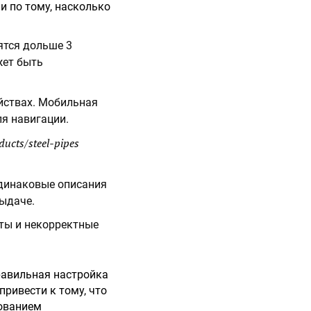
и по тому, насколько
ятся дольше 3
жет быть
йствах. Мобильная
ля навигации.
ducts/steel-pipes
одинаковые описания
выдаче.
ты и некорректные
правильная настройка
 привести к тому, что
зованием