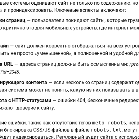
вые системы оценивают сайт не только по содержанию, но 
ь» и проиндексировать. Ключевые аспекты включают:
ки страниц
— пользователи покидают сайты, которые груз
о критично это для мобильных устройств, где интернет мо
зайн
— сайт должен корректно отображаться на всех устро
ыть не просто «уменьшенной», а полноценной и удобной д
/pro
а URL
— адреса страниц должны быть осмысленными:
?id=2345
.
лирующего контента
— если несколько страниц содержат 
вая система может не понять, какую из них показывать в 
ота с HTTP-статусами
— ошибки 404, бесконечные редирек
ижают доверие к сайту.
ие ошибки, такие как отсутствие тегов
meta robots
, не
ли блокировка CSS/JS-файлов в файле
robots.txt
, могут
будут индексироваться. Регулярный аудит сайта с исполь