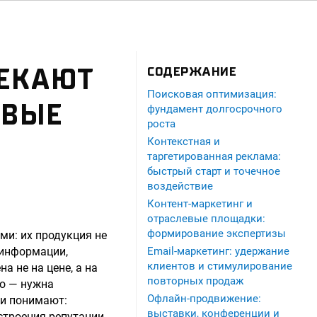
ЛЕКАЮТ
СОДЕРЖАНИЕ
Поисковая оптимизация:
ОВЫЕ
фундамент долгосрочного
роста
Контекстная и
таргетированная реклама:
быстрый старт и точечное
воздействие
Контент-маркетинг и
отраслевые площадки:
формирование экспертизы
и: их продукция не
 информации,
Email-маркетинг: удержание
клиентов и стимулирование
а не на цене, а на
повторных продаж
но — нужна
Офлайн-продвижение:
ли понимают:
выставки, конференции и
строения репутации,