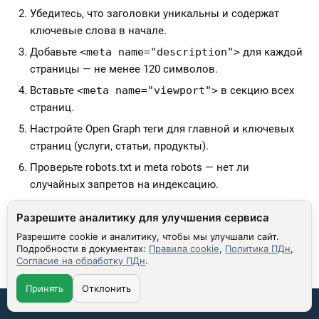
Убедитесь, что заголовки уникальны и содержат
ключевые слова в начале.
Добавьте
<meta name="description">
для каждой
страницы — не менее 120 символов.
Вставьте
<meta name="viewport">
в секцию всех
страниц.
Настройте Open Graph теги для главной и ключевых
страниц (услуги, статьи, продукты).
Проверьте robots.txt и meta robots — нет ли
случайных запретов на индексацию.
Используйте дублирующие мета-теги только в
Разрешите аналитику для улучшения сервиса
исключительных случаях (например, для категорий с
Разрешите cookie и аналитику, чтобы мы улучшали сайт.
одинаковым контентом).
Подробности в документах:
Правила cookie
,
Политика ПДн
,
Согласие на обработку ПДн
Тестируйте CTR в Google Search Console — ищите
.
страницы с низким кликабельностью.
Принять
Отклонить
Обновляйте мета-теги раз в 3–6 месяцев — особенно
Связаться со мной:
если вы добавили новые услуги или изменили