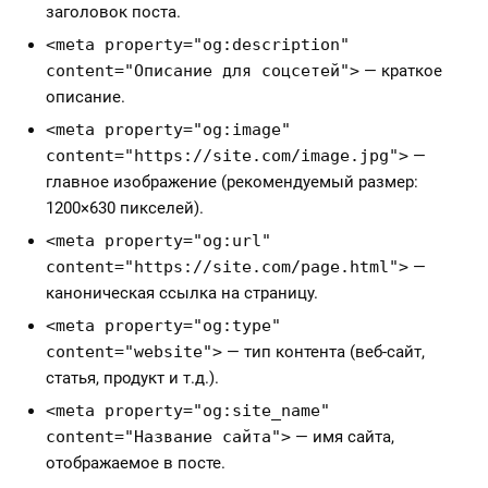
заголовок поста.
<meta property="og:description"
content="Описание для соцсетей">
— краткое
описание.
<meta property="og:image"
content="https://site.com/image.jpg">
—
главное изображение (рекомендуемый размер:
1200×630 пикселей).
<meta property="og:url"
content="https://site.com/page.html">
—
каноническая ссылка на страницу.
<meta property="og:type"
content="website">
— тип контента (веб-сайт,
статья, продукт и т.д.).
<meta property="og:site_name"
content="Название сайта">
— имя сайта,
отображаемое в посте.