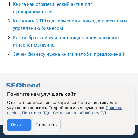
Книга как стратегический актив для
предпринимателя
Как книги 2018 года изменили подход к клиентам и
управлению бизнесом
Как выбрать нишу и поставщиков для книжного
интернет-магазина
Зачем бизнесу нужна книга жалоб и предложений
seohead.pro
Помогите нам улучшать сайт
© 2009 - 2026 Алексей Лазутин.
С вашего согласия используем cookie и аналитику для
Перепечатка и использование материалов с данного сайта,
улучшения сервиса.
Подробности в документах:
Правила
разрешена только по согласию с владельцем. Владелец
cookie
,
Политика ПДн
,
Согласие на обработку ПДн
.
оставляет за собой право воспользоваться 146 статьей
Принять
Отклонить
УК РФ при нарушении авторских и смежных прав.
Связаться со мной:
Сделано в Бюро
С благословения