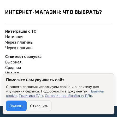
ИНТЕРНЕТ-МАГАЗИН: ЧТО ВЫБРАТЬ?
Интеграция с 1С
Нативная
Через плагины
Через плагины
Стоимость запуска
Высокая
Средняя
Низкая
Помогите нам улучшать сайт
Масштабируемость
С вашего согласия используем cookie и аналитику для
Высокая
улучшения сервиса.
Подробности в документах:
Правила
Средняя
cookie
,
Политика ПДн
,
Согласие на обработку ПДн
.
Средняя
Принять
Отклонить
Порог входа
Связаться со мной:
Высокий