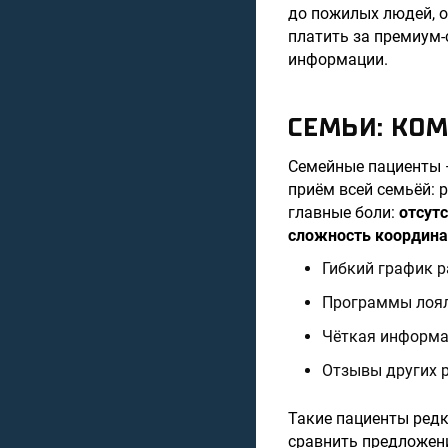
до пожилых людей, о
платить за премиум-
информации.
СЕМЬИ: КО
Семейные пациенты —
приём всей семьёй: р
главные боли:
отсут
сложность координа
Гибкий график р
Программы лоял
Чёткая информац
Отзывы других р
Такие пациенты редк
сравнить предложени