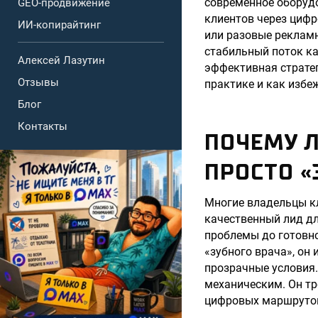
современное оборуд
GEO-продвижение
клиентов через циф
ИИ-копирайтинг
или разовые рекламн
стабильный поток ка
Алексей Лазутин
эффективная стратег
Отзывы
практике и как избе
Блог
Контакты
ПОЧЕМУ Л
ПРОСТО «
Многие владельцы кл
качественный лид дл
проблемы до готовно
«зубного врача», он
прозрачные условия.
механическим. Он тр
цифровых маршрутов