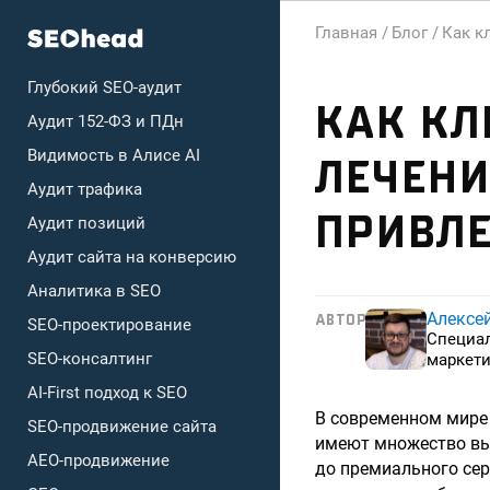
Главная /
Блог /
Как к
Глубокий SEO-аудит
КАК КЛ
Аудит 152-ФЗ и ПДн
Видимость в Алисе AI
ЛЕЧЕНИ
Аудит трафика
ПРИВЛ
Аудит позиций
Аудит сайта на конверсию
Аналитика в SEO
Алексе
АВТОР
SEO-проектирование
Специа
SEO-консалтинг
маркети
AI-First подход к SEO
В современном мире
SEO-продвижение сайта
имеют множество выб
AEO-продвижение
до премиального сер