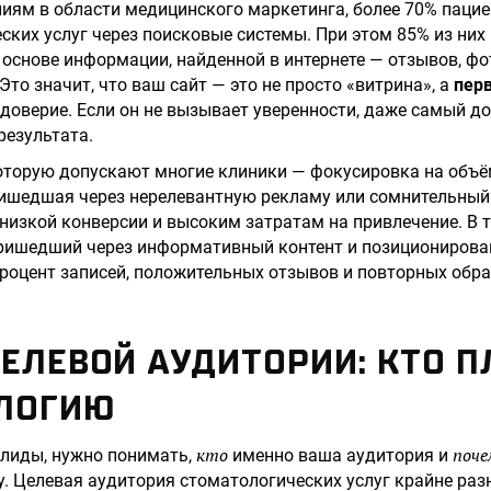
иям в области медицинского маркетинга, более 70% паци
ских услуг через поисковые системы. При этом 85% из ни
 основе информации, найденной в интернете — отзывов, фот
Это значит, что ваш сайт — это не просто «витрина», а
пер
доверие. Если он не вызывает уверенности, даже самый д
результата.
оторую допускают многие клиники — фокусировка на объё
ришедшая через нерелевантную рекламу или сомнительный 
 низкой конверсии и высоким затратам на привлечение. В 
пришедший через информативный контент и позиционирова
роцент записей, положительных отзывов и повторных обр
ЕЛЕВОЙ АУДИТОРИИ: КТО П
ЛОГИЮ
кто
поче
 лиды, нужно понимать,
именно ваша аудитория и
. Целевая аудитория стоматологических услуг крайне раз