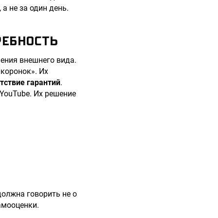
а не за один день.
РЕБНОСТЬ
шения внешнего вида.
 коронок». Их
утствие гарантий
.
 YouTube. Их решение
должна говорить не о
амооценки.