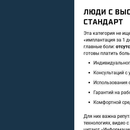
ЛЮДИ С ВЫ
СТАНДАРТ
Эта категория не ищ
«имплантация за 1 д
главные боли:
отсут
готовы платить боль
Индивидуальног
Консультаций с 
Использования 
Гарантий на раб
Комфортной сред
Для них важна репут
технологиях, видео 
читают «Информаци