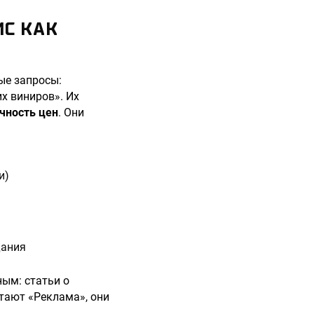
ИС КАК
ые запросы:
х виниров». Их
чность цен
. Они
и)
дания
ным: статьи о
итают «Реклама», они