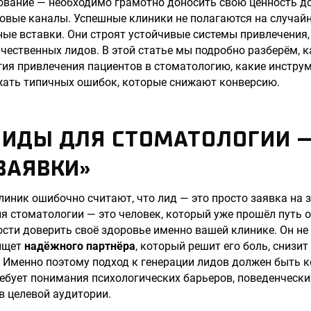
ование — необходимо грамотно доносить свою ценность д
ровые каналы. Успешные клиники не полагаются на случа
ые вставки. Они строят устойчивые системы привлечения,
чественных лидов. В этой статье мы подробно разберём, 
ия привлечения пациентов в стоматологию, какие инстру
жать типичных ошибок, которые снижают конверсию.
ИДЫ ДЛЯ СТОМАТОЛОГИИ —
ЗАЯВКИ»
иник ошибочно считают, что лид — это просто заявка на з
я стоматологии — это человек, который уже прошёл путь 
сти доверить своё здоровье именно вашей клинике. Он не
 ищет
надёжного партнёра
, который решит его боль, снизит
 Именно поэтому подход к генерации лидов должен быть к
ебует понимания психологических барьеров, поведенчески
 целевой аудитории.