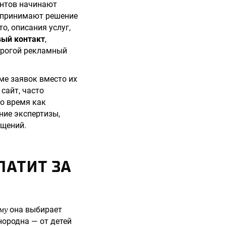
ентов начинают
х принимают решение
о, описания услуг,
вый контакт
,
орогой рекламный
ме заявок вместо их
сайт, часто
то время как
ние экспертизы,
ащений.
ЛАТИТ ЗА
му
она выбирает
нородна — от детей