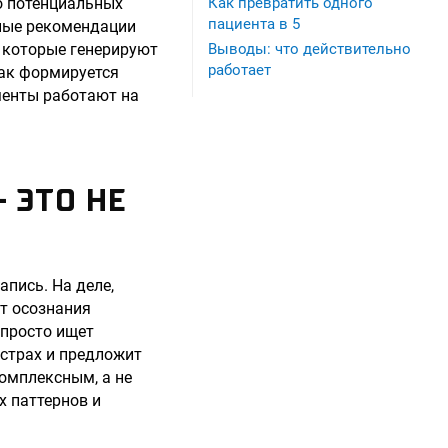
о потенциальных
Как превратить одного
пациента в 5
йные рекомендации
 которые генерируют
Выводы: что действительно
работает
как формируется
менты работают на
 ЭТО НЕ
апись. На деле,
от осознания
 просто ищет
 страх и предложит
омплексным, а не
х паттернов и