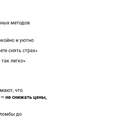
нных методов
окойно и уютно
ете снять страх»
 так легко»
мают, что
— не снижать цены,
пломбы до