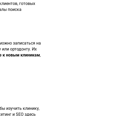
клиентов, готовых
налы поиска
 можно записаться на
 или ортодонту. Их
е к новым клиникам
,
бы изучить клинику,
етинг и SEO здесь