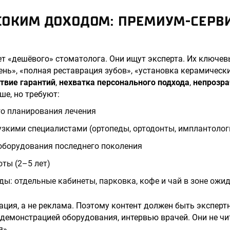
СОКИМ ДОХОДОМ: ПРЕМИУМ-СЕРВ
ет «дешёвого» стоматолога. Они ищут эксперта. Их ключев
ень», «полная реставрация зубов», «установка керамически
ствие гарантий
,
нехватка персонального подхода
,
непрозра
ше, но требуют:
о планирования лечения
узкими специалистами (ортопеды, ортодонты, имплантолог
оборудования последнего поколения
оты (2–5 лет)
ы: отдельные кабинеты, парковка, кофе и чай в зоне ожи
ация, а не реклама. Поэтому контент должен быть эксперт
с демонстрацией оборудования, интервью врачей. Они не ч
я».