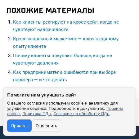
ПОХОЖИЕ МАТЕРИАЛЫ
Как клиенты реагируют на кросс-сейл, когда не
чувствуют навязчивости
Кросс-канальный маркетинг — ключ к единому
опыту клиента
Почему клиенты покупают больше, когда не
чувствуют давления
Как предприниматели ошибаются при выборе
партнера — и что делать
seohead.pro
Помогите нам улучшать сайт
С вашего согласия используем cookie и аналитику для
улучшения сервиса.
Подробности в документах:
Правила
cookie
,
Политика ПДн
,
Согласие на обработку ПДн
.
© 2009 - 2026 Алексей Лазутин.
Принять
Отклонить
Связаться со мной:
Перепечатка и использование материалов с данного сайта,
разрешена только по согласию с владельцем. Владелец