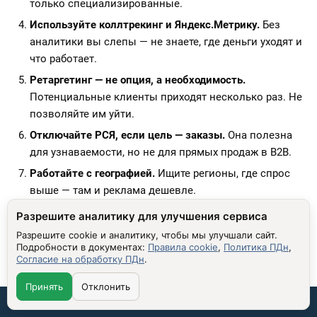
только специализированные.
Используйте коллтрекинг и Яндекс.Метрику.
Без
аналитики вы слепы — не знаете, где деньги уходят и
что работает.
Ретаргетинг — не опция, а необходимость.
Потенциальные клиенты приходят несколько раз. Не
позволяйте им уйти.
Отключайте РСЯ, если цель — заказы.
Она полезна
для узнаваемости, но не для прямых продаж в B2B.
Работайте с географией.
Ищите регионы, где спрос
выше — там и реклама дешевле.
Синхронизируйте рекламу с отделом продаж.
Разрешите аналитику для улучшения сервиса
Менеджеры должны понимать, откуда пришёл
Разрешите cookie и аналитику, чтобы мы улучшали сайт.
клиент. Они — последняя точка воронки.
Подробности в документах:
Правила cookie
,
Политика ПДн
,
Согласие на обработку ПДн
.
Контекстная реклама для производителей — это не
Принять
Отклонить
«запустил и забыл». Это система, требующая
Связаться со мной:
постоянной оптимизации. Но когда она работает — она