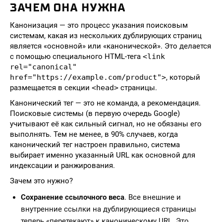
ЗАЧЕМ ОНА НУЖНА
Канонизация — это процесс указания поисковым
системам, какая из нескольких дублирующих страниц
является «основной» или «канонической». Это делается
с помощью специального HTML-тега
<link
rel="canonical"
href="https://example.com/product">
, который
размещается в секции
<head>
страницы.
Канонический тег — это не команда, а рекомендация.
Поисковые системы (в первую очередь Google)
учитывают её как сильный сигнал, но не обязаны его
выполнять. Тем не менее, в 90% случаев, когда
канонический тег настроен правильно, система
выбирает именно указанный URL как основной для
индексации и ранжирования.
Зачем это нужно?
Сохранение ссылочного веса
. Все внешние и
внутренние ссылки на дублирующиеся страницы
теперь «перетекают» к каноническому URL. Это