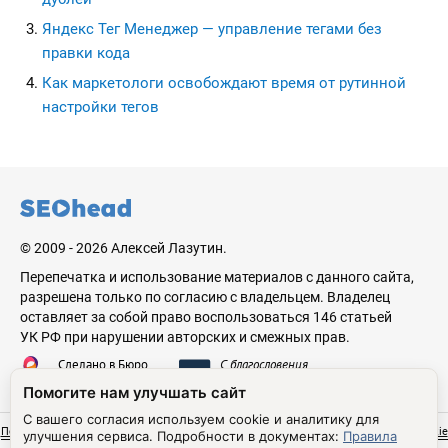
Яндекс Тег Менеджер — управление тегами без
правки кода
Как маркетологи освобождают время от рутинной
настройки тегов
seohead.pro
© 2009 - 2026 Алексей Лазутин.
Перепечатка и использование материалов с данного сайта,
разрешена только по согласию с владельцем. Владелец
оставляет за собой право воспользоваться 146 статьей
УК РФ при нарушении авторских и смежных прав.
Сделано в Бюро
С благословения
Николая Стебунова
Аве Лазутина
Помогите нам улучшать сайт
С вашего согласия используем cookie и аналитику для
Политика обработки персональных данных
Согласие на обработку ПДн
Правила cookie
улучшения сервиса.
Подробности в документах:
Правила