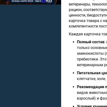
ветеринары, техноло
рацион, соответств
ценности, биодоступ
карточка товара с н
компетентности пос
Каждая карточка то
Полный состав
:
только основные
аминокислоты (ли
пребиотики. Это
ветеринарным р
Питательная це
клетчатке, золе
Рекомендации 
видов животных (
взрослый) и фаз
Условия хранени