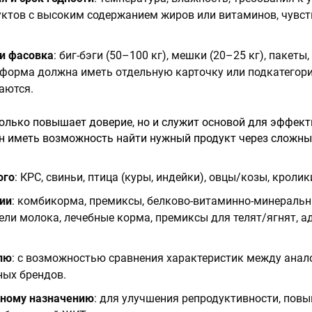
уктов с высоким содержанием жиров или витаминов, чувст
и фасовка
: биг-бэги (50–100 кг), мешки (20–25 кг), пакеты
форма должна иметь отдельную карточку или подкатегори
аются.
только повышает доверие, но и служит основой для эффек
н иметь возможность найти нужный продукт через сложн
ого
: КРС, свиньи, птица (куры, индейки), овцы/козы, кролик
ции
: комбикорма, премиксы, белково-витаминно-минераль
ели молока, лечебные корма, премиксы для телят/ягнят, 
лю
: с возможностью сравнения характеристик между ана
ных брендов.
ному назначению
: для улучшения репродуктивности, повы