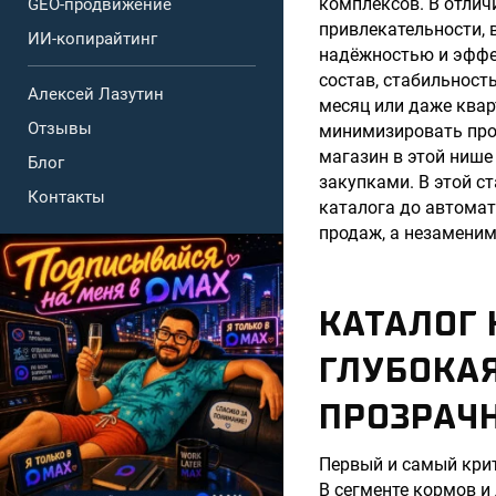
комплексов. В отлич
GEO-продвижение
привлекательности, 
ИИ-копирайтинг
надёжностью и эффе
состав, стабильност
Алексей Лазутин
месяц или даже квар
Отзывы
минимизировать прос
магазин в этой нише
Блог
закупками. В этой с
Контакты
каталога до автомат
продаж, а незамени
КАТАЛОГ 
ГЛУБОКА
ПРОЗРАЧ
Первый и самый крит
В сегменте кормов и