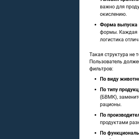
важно для прод
окислению.
Форма выпуска 
формы. Каждая 
логистика отлич
Такая структура не 
Пользователь долже
фильтров:
По виду животн
По типу продук
(БВМК), заменит
рационы.
По производите
продуктами раз
По функциональ