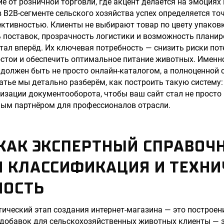
ие от розничной торговли, где акцент делается на эмоциях
в B2B-сегменте сельского хозяйства успех определяется то
ктивностью. Клиенты не выбирают товар по цвету упаков
ь поставок, прозрачность логистики и возможность плани
тал вперёд. Их ключевая потребность — снизить риски пот
тои и обеспечить оптимальное питание животных. Именно
 должен быть не просто онлайн-каталогом, а полноценной 
татье мы детально разберём, как построить такую систему:
изации документооборота, чтобы ваш сайт стал не просто
мым партнёром для профессионалов отрасли.
КАК ЭКСПЕРТНЫЙ СПРАВОЧН
Я КЛАССИФИКАЦИЯ И ТЕХНИ
НОСТЬ
ический этап создания интернет-магазина — это построени
 добавок для сельскохозяйственных животных клиенты — з