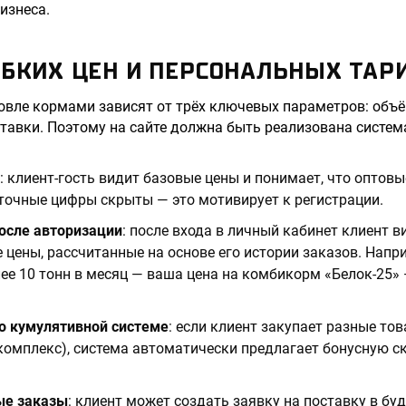
изнеса.
ИБКИХ ЦЕН И ПЕРСОНАЛЬНЫХ ТАР
овле кормами зависят от трёх ключевых параметров: объё
ставки. Поэтому на сайте должна быть реализована систе
: клиент-гость видит базовые цены и понимает, что оптов
точные цифры скрыты — это мотивирует к регистрации.
осле авторизации
: после входа в личный кабинет клиент в
цены, рассчитанные на основе его истории заказов. Напр
ее 10 тонн в месяц — ваша цена на комбикорм «Белок-25» 
по кумулятивной системе
: если клиент закупает разные то
омплекс), система автоматически предлагает бонусную с
ые заказы
: клиент может создать заявку на поставку в бу