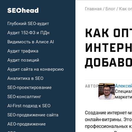
Главная /
Блог /
Как о
Глубокий SEO-аудит
КАК О
Аудит 152-ФЗ и ПДн
Видимость в Алисе AI
ИНТЕРН
Аудит трафика
ДОБАВ
Аудит позиций
Аудит сайта на конверсию
Аналитика в SEO
Алексе
АВТОР
SEO-проектирование
Специа
SEO-консалтинг
маркети
AI-First подход к SEO
Создание интернет-м
SEO-продвижение сайта
онлайн-витрины. Это
AEO-продвижение
профессиональных к