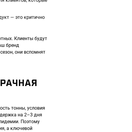
ля клиентов, которые
укт — это критично
тных. Клиенты будут
аш бренд
сезон, они вспомнят
ЗРАЧНАЯ
мость тонны, условия
адержка на 2–3 дня
эпидемии. Поэтому
ия, а ключевой