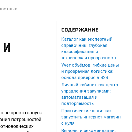
животных
СОДЕРЖАНИЕ
Каталог как экспертный
 И
справочник: глубокая
классификация и
техническая прозрачность
Учёт объёмов, гибкие цены
и прозрачная логистика:
основа доверия в B2B
Личный кабинет как центр
управления закупками:
автоматизация и
повторяемость
Практические шаги: как
о не просто запуск
запустить интернет-магазин
ания потребностей
с нуля
вотноводческих
Выводы и рекомендации: