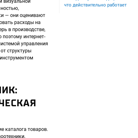
 и визуальной
что действительно работает
чностью,
ки — они оценивают
ровать расходы на
ерь в производстве,
 поэтому интернет-
системой управления
 от структуры
 инструментом
ИК:
ЧЕСКАЯ
е каталога товаров.
оотехники,