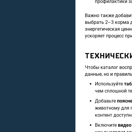
профилактики з
Важно также добавит
выбрать 2–3 корма д
энергетическая ценн
ускоряет процесс п
ТЕХНИЧЕСК
Чтобы каталог восп
данные, но и правил
Используйте
та
чем сплошной те
Добавьте
поясн
животному для 
контент доступ
Включите
видео