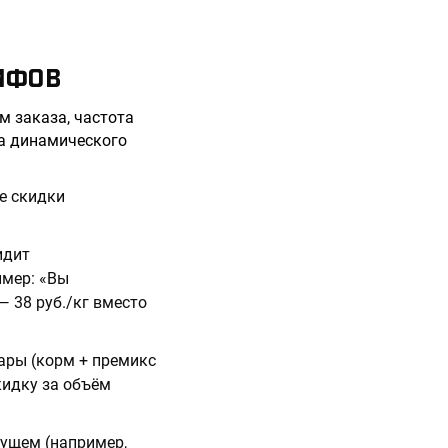
ИФОВ
м заказа, частота
ма динамического
ые скидки
идит
имер: «Вы
— 38 руб./кг вместо
вары (корм + премикс
кидку за объём
дущем (например,