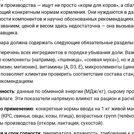
ги производства — ищут не просто «корм для коров», а сб
ующий конкретным нормам кормления. Они нуждаются в да
ности компонентов и научно обоснованных рекомендациях
азванием, ценой и весом здесь недостаточна — она вызыва
тавщика.
вара должна содержать следующие обязательные разделы
 перечень всех ингредиентов в порядке убывания доли. Ва
 компоненты (например, «пшеница», «соевая мука»), но и 
зин, метионин), витамины (A, D3, E), микроэлементы (цинк
 позволяет клиентам проверить соответствие состава ста
екомендациям.
нность
: данные по обменной энергии (МДж/кг), сырому про
, влаге. Эти показатели напрямую влияют на рацион и расч
по применению
: конкретные нормы ввода на 1 кг живой м
КРС, свиньи, овцы, козы, птица), возрастных групп (телёно
ы производства (откорм, лактация, сухостой).
я и срок годности
: температура, влажность, требования к 