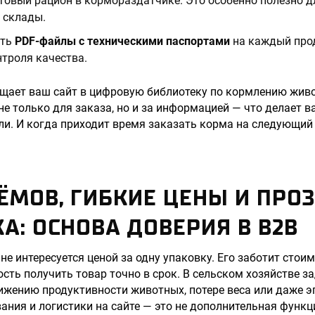
товый рацион в кормораздатчике. Это особенно полезно д
 склады.
ать
PDF-файлы с техническими паспортами
на каждый прод
нтроля качества.
ащает ваш сайт в цифровую библиотеку по кормлению живо
е только для заказа, но и за информацией — что делает в
ли. И когда приходит время заказать корма на следующий 
ЁМОВ, ГИБКИЕ ЦЕНЫ И ПРО
А: ОСНОВА ДОВЕРИЯ В B2B
не интересуется ценой за одну упаковку. Его заботит стои
сть получить товар точно в срок. В сельском хозяйстве з
ижению продуктивности животных, потере веса или даже 
ания и логистики на сайте — это не дополнительная функц