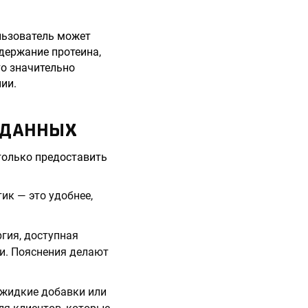
льзователь может
держание протеина,
то значительно
ии.
 ДАННЫХ
только предоставить
ик — это удобнее,
ргия, доступная
и. Пояснения делают
 жидкие добавки или