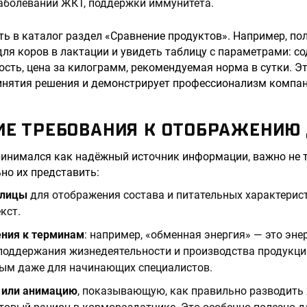
аболеваний ЖКТ, поддержки иммунитета.
ь в каталог раздел «Сравнение продуктов». Например, по
ля коров в лактации и увидеть таблицу с параметрами: со
ость, цена за килограмм, рекомендуемая норма в сутки. Э
ринятия решения и демонстрирует профессионализм компан
ИЕ ТРЕБОВАНИЯ К ОТОБРАЖЕНИЮ
ринимался как надёжный источник информации, важно не 
ьно их представить:
блицы
для отображения состава и питательных характерист
кст.
ения к терминам
: например, «обменная энергия» — это эне
поддержания жизнедеятельности и производства продукци
ным даже для начинающих специалистов.
 или анимацию
, показывающую, как правильно разводить