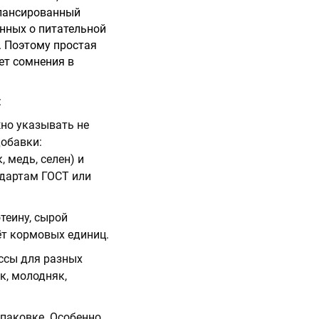
алансированный
нных о питательной
. Поэтому простая
ет сомнения в
:
жно указывать не
добавки:
, медь, селен) и
ндартам ГОСТ или
теину, сырой
ёт кормовых единиц.
ассы для разных
к, молодняк,
упаковке. Особенно