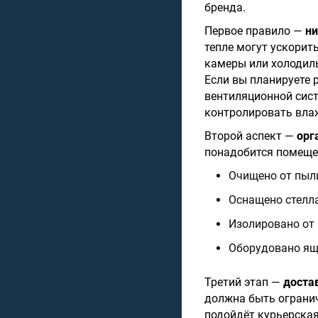
бренда.
Первое правило —
ни
тепле могут ускорит
камеры или холодиль
Если вы планируете 
вентиляционной сис
контролировать вла
Второй аспект —
орг
понадобится помещен
Очищено от пыл
Оснащено стелл
Изолировано от
Оборудовано ящи
Третий этап —
доста
должна быть огранич
подойдёт курьерская