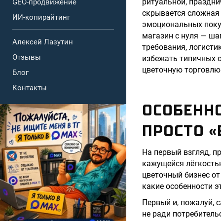
ритуальной, праздни
GEO-продвижение
скрывается сложная 
ИИ-копирайтинг
эмоциональных покуп
магазин с нуля — ша
Алексей Лазутин
требования, логистик
Отзывы
избежать типичных 
цветочную торговлю
Блог
Контакты
ОСОБЕННО
ПРОСТО «
На первый взгляд, п
кажущейся лёгкость
цветочный бизнес от
какие особенности э
Первый и, пожалуй,
не ради потребитель