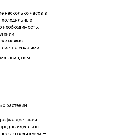
же несколько часов в
: холодильные
о необходимость.
етении
кже важно
 листья сочными.
 магазин, вам
ых растений
ография доставки
городов идеально
 просто водителем —