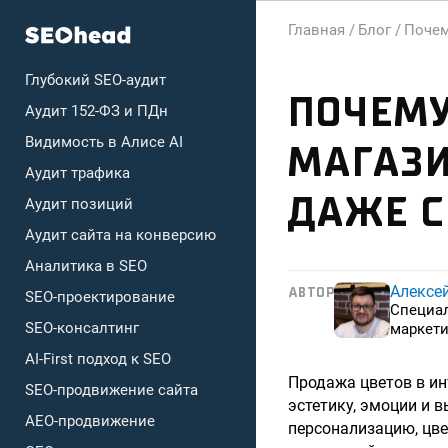
Главная /
Блог /
Почем
Глубокий SEO-аудит
ПОЧЕМУ
Аудит 152-ФЗ и ПДн
Видимость в Алисе AI
МАГАЗИ
Аудит трафика
ДАЖЕ 
Аудит позиций
Аудит сайта на конверсию
Аналитика в SEO
Алексе
АВТОР
SEO-проектирование
Специа
SEO-консалтинг
маркети
AI-First подход к SEO
Продажа цветов в ин
SEO-продвижение сайта
эстетику, эмоции и 
AEO-продвижение
персонализацию, цв