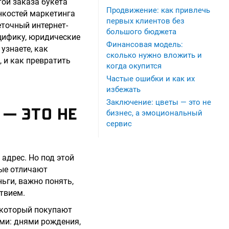
той заказа букета
Продвижение: как привлечь
нкостей маркетинга
первых клиентов без
еточный интернет-
большого бюджета
цифику, юридические
Финансовая модель:
узнаете, как
сколько нужно вложить и
 и как превратить
когда окупится
Частые ошибки и как их
избежать
Заключение: цветы — это не
— ЭТО НЕ
бизнес, а эмоциональный
сервис
 адрес. Но под этой
ые отличают
ьги, важно понять,
ствием.
, который покупают
ми: днями рождения,