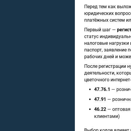
Перед тем как вылож
юридических вопросо
платёжных систем ил
Первый шаг —
регис
статус индивидуальн
налоговые нагрузки 
паспорт, заявление 
рабочих дней и может
После регистрации 
деятельности, котор
цветочного интернет
47.76.1
— рознич
47.91
— рознична
46.22
— оптовая 
клиентами)
Выбор кодов влияет 