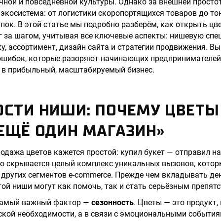
чной и повседневной культуры. Однако за внешней просто
экосистема: от логистики скоропортящихся товаров до то
ок. В этой статье мы подробно разберём, как открыть цв
г за шагом, учитывая все ключевые аспекты: нишевую спе
у, ассортимент, дизайн сайта и стратегии продвижения. Вы 
ошибок, которые разоряют начинающих предпринимателей,
 в прибыльный, масштабируемый бизнес.
СТИ НИШИ: ПОЧЕМУ ЦВЕТЫ 
ЕЩЁ ОДИН МАГАЗИН»
родажа цветов кажется простой: купил букет — отправил на
ю скрывается целый комплекс уникальных вызовов, котор
 других сегментов e-commerce. Прежде чем вкладывать ден
той ниши могут как помочь, так и стать серьёзным препят
 самый важный фактор —
сезонность
. Цветы — это продукт
ской необходимости, а в связи с эмоциональными события