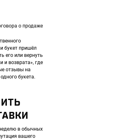
оговора о продаже
ственного
ли букет пришёл
ь его или вернуть
 и возврата», где
ые отзывы на
 одного букета.
НИТЬ
ТАВКИ
 неделю в обычных
епутация вашего