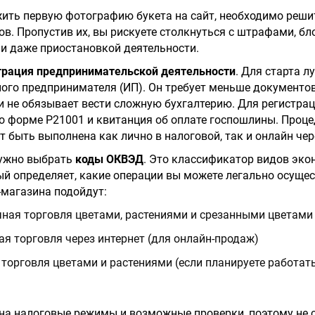
ить первую фотографию букета на сайт, необходимо реши
в. Пропустив их, вы рискуете столкнуться с штрафами, б
и даже приостановкой деятельности.
трация предпринимательской деятельности
. Для старта л
ого предпринимателя (ИП). Он требует меньше документо
и не обязывает вести сложную бухгалтерию. Для регистра
по форме Р21001 и квитанция об оплате госпошлины. Проц
 быть выполнена как лично в налоговой, так и онлайн чере
нужно выбрать
коды ОКВЭД
. Это классификатор видов эк
ый определяет, какие операции вы можете легально осущес
-магазина подойдут:
ная торговля цветами, растениями и срезанными цветами 
я торговля через интернет (для онлайн-продаж)
торговля цветами и растениями (если планируете работа
на налоговые режимы и возможные проверки, поэтому не с