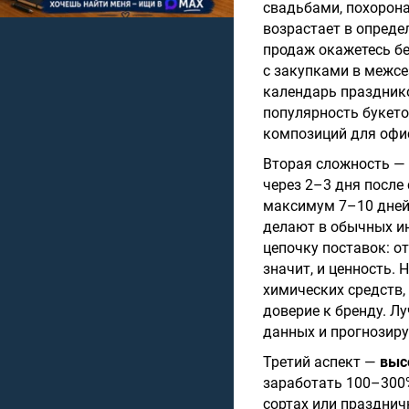
свадьбами, похорона
возрастает в опреде
продаж окажетесь бе
с закупками в межсе
календарь празднико
популярность букето
композиций для офи
Вторая сложность —
через 2–3 дня после
максимум 7–10 дней.
делают в обычных ин
цепочку поставок: о
значит, и ценность
химических средств,
доверие к бренду. Л
данных и прогнозиру
Третий аспект —
выс
заработать 100–300%
сортах или празднич