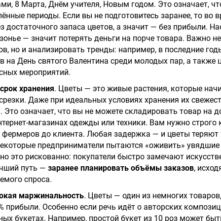
ми, 8 Марта, Днём учителя, Новым годом. Это означает, чт
лённые периоды. Если вы не подготовитесь заранее, то во 
з достаточного запаса цветов, а значит — без прибыли. Н
зонье — значит потерять деньги на порче товара. Важно н
в, но и анализировать тренды: например, в последние год
в на День святого Валентина среди молодых пар, а также
сных мероприятий.
срок хранения
. Цветы — это живые растения, которые нач
 срезки. Даже при идеальных условиях хранения их свежес
 Это означает, что вы не можете складировать товар на до
тернет-магазинах одежды или техники. Вам нужно строго
т фермеров до клиента. Любая задержка — и цветы теряют 
. Некоторые предприниматели пытаются «оживить» увядши
 но это рискованно: покупатели быстро замечают искусств
учший путь —
заранее планировать объёмы заказов
, исход
емого спроса.
окая маржинальность
. Цветы — один из немногих товаров
 прибыли. Особенно если речь идёт о авторских композиц
ных букетах. Например, простой букет из 10 роз может быт