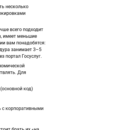
ть несколько
локировками
учше всего подходит
в, имеет меньшие
ции вам понадобятся:
едура занимает 3–5
з портал Госуслуг.
ономической
твлять. Для
(основной код)
ть с корпоративными
тоит брать их «на