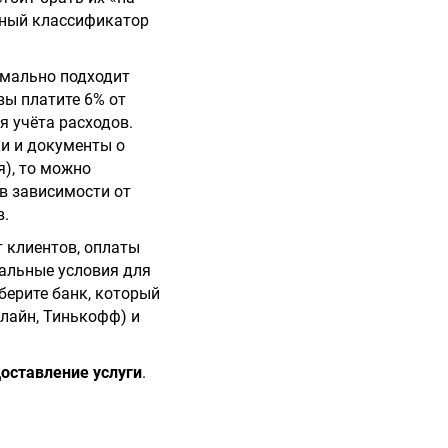
ьный классификатор
имально подходит
 вы платите 6% от
я учёта расходов.
ки и документы о
я), то можно
в зависимости от
в.
т клиентов, оплаты
иальные условия для
берите банк, который
лайн, Тинькофф) и
оставление услуги
.