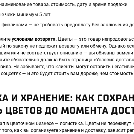
наименование товара, стоимость, дату и время продажи
ые чеки минимум 5 лет
с физлицами — не требовать предоплату без заключения д
елите
условиям возврата
. Цветы — это товар непродоволь
ый по закону не подлежит возврату или обмену. Однако ес
им или не соответствует описанию — вы обязаны заменит
сайте обязательно должна быть страница «Условия доставки
вила. Не забывайте, что клиенты могут оставить негативн
 соцсетях — и это будет стоить вам дороже, чем стоимость
А И ХРАНЕНИЕ: КАК СОХРА
 ЦВЕТОВ ДО МОМЕНТА ДОС
п в цветочном бизнесе — логистика. Цветы не переживут
 того, как вы организуете хранение и доставку, зависит р