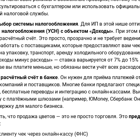
сультироваться с бухгалтером или использовать официал
й налоговой службы.
ыбор системы налогообложения
. Для ИП в этой нише опт
 налогообложения (УСН) с объектом «Доходы»
. При этом
расчётный счёт. Это просто, прозрачно и не требует ведени
работать с поставщиками, которые предоставляют вам че
 на упаковку, транспорт, аренду холодильного оборудовани
ходы минус расходы» — ставка варьируется от 7% до 15% 
ае вы платите меньше, но обязаны вести учёт всех расходо
ь
расчётный счёт в банке
. Он нужен для приёма платежей о
 компаний и поставщиков. Многие банки предлагают спец
, бесплатные переводы и интеграцию с онлайн-кассами. Вы
у с платёжными шлюзами (например, ЮMoney, Сбербанк Он
ержку для малого бизнеса.
ь, что продажа цветов — это не просто торговля. Это
пред
:
лиенту чек через онлайн-кассу (ФНС)