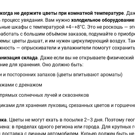
когда не держите цветы при комнатной температуре
. Да
ь процесс увядания. Вам нужно
холодильное оборудование
ные шкафы с температурой +4–+8°C. Это не роскошь — эт
работать с большим объёмом заказов, подумайте о приобр
темы: цветы дышат, и им нужен циркулирующий воздух. Та
жность — опрыскиватели и увлажнители помогут сохранить
анизация склада
. Даже если вы не открываете физический
ие для хранения. Оно должно быть:
и и посторонних запахов (цветы впитывают ароматы)
ажами с дренажом
 прямых солнечных лучей и сквозняков
ками для хранения луковиц, срезанных цветов и горшечн
вка
. Цветы не могут ехать в посылке 2–3 дня. Поэтому ге
ена: в пределах одного региона или города. Для крупных 
 доставка с личным автомобилем. Курьер должен быть не