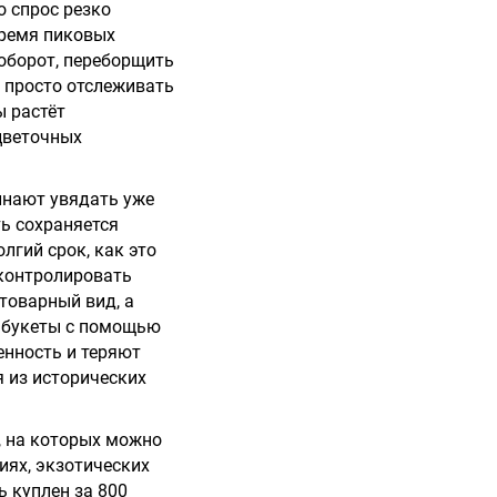
о спрос резко
время пиковых
аоборот, переборщить
е просто отслеживать
ы растёт
 цветочных
инают увядать уже
ть сохраняется
лгий срок, как это
 контролировать
товарный вид, а
е букеты с помощью
енность и теряют
я из исторических
, на которых можно
иях, экзотических
ь куплен за 800