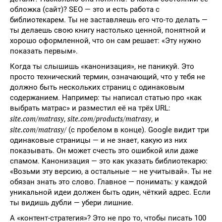
обложка (сайт)? SEO — это и есть работа с
библиотекарем. Ты не заставляешь его что-то делать —
ты делаешь свою книгу настолько ценной, понятной и
хорошо оформленной, что он сам решает: «Эту нужно
показать первым».
Когда ты слышишь «канонизация», не паникуй. Это
просто технический термин, означающий, что у тебя не
должно быть нескольких страниц с одинаковым
содержанием. Например: ты написал статью про «как
выбрать матрас» и разместил её на трёх URL:
site.com/matrasy
site.com/products/matrasy
,
, и
site.com/matrasy/
(с пробелом в конце). Google видит три
одинаковые страницы — и не знает, какую из них
показывать. Он может счесть это ошибкой или даже
спамом. Канонизация — это как указать библиотекарю:
«Возьми эту версию, а остальные — не учитывай». Ты не
обязан знать это слово. Главное — понимать: у каждой
уникальной идеи должен быть один, чёткий адрес. Если
ты видишь дубли — убери лишние.
А «контент-стратегия»? Это не про то, чтобы писать 100