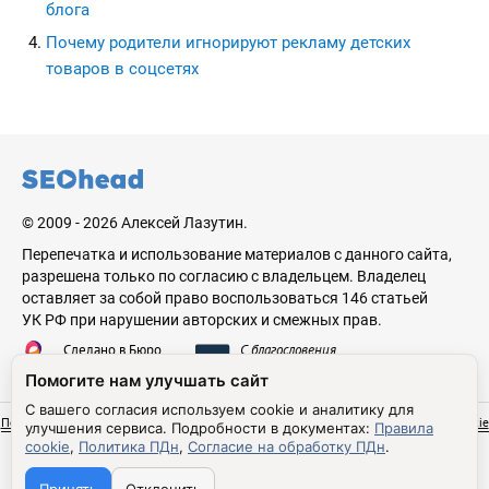
блога
Почему родители игнорируют рекламу детских
товаров в соцсетях
seohead.pro
© 2009 - 2026 Алексей Лазутин.
Перепечатка и использование материалов с данного сайта,
разрешена только по согласию с владельцем. Владелец
оставляет за собой право воспользоваться 146 статьей
УК РФ при нарушении авторских и смежных прав.
Сделано в Бюро
С благословения
Николая Стебунова
Аве Лазутина
Помогите нам улучшать сайт
С вашего согласия используем cookie и аналитику для
Политика обработки персональных данных
Согласие на обработку ПДн
Правила cookie
улучшения сервиса.
Подробности в документах:
Правила
Настройки cookie
cookie
,
Политика ПДн
,
Согласие на обработку ПДн
.