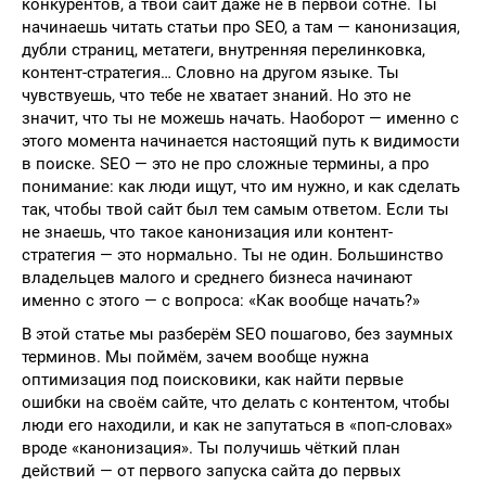
конкурентов, а твой сайт даже не в первой сотне. Ты
начинаешь читать статьи про SEO, а там — канонизация,
дубли страниц, метатеги, внутренняя перелинковка,
контент-стратегия… Словно на другом языке. Ты
чувствуешь, что тебе не хватает знаний. Но это не
значит, что ты не можешь начать. Наоборот — именно с
этого момента начинается настоящий путь к видимости
в поиске. SEO — это не про сложные термины, а про
понимание: как люди ищут, что им нужно, и как сделать
так, чтобы твой сайт был тем самым ответом. Если ты
не знаешь, что такое канонизация или контент-
стратегия — это нормально. Ты не один. Большинство
владельцев малого и среднего бизнеса начинают
именно с этого — с вопроса: «Как вообще начать?»
В этой статье мы разберём SEO пошагово, без заумных
терминов. Мы поймём, зачем вообще нужна
оптимизация под поисковики, как найти первые
ошибки на своём сайте, что делать с контентом, чтобы
люди его находили, и как не запутаться в «поп-словах»
вроде «канонизация». Ты получишь чёткий план
действий — от первого запуска сайта до первых