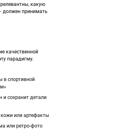
 релевантны, какую
 — должен принимать
ие качественной
эту парадигму.
ы в спортивной
ии»
н и сохранит детали
ы кожи или артефакты
ма или ретро-фото