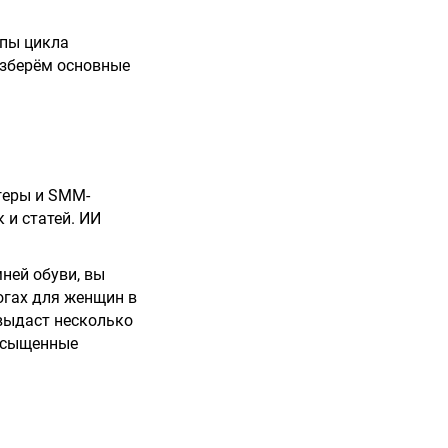
апы цикла
азберём основные
геры и SMM-
 и статей. ИИ
ней обуви, вы
огах для женщин в
 выдаст несколько
насыщенные