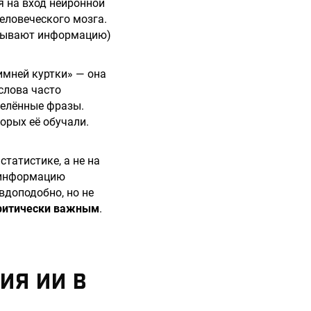
 на вход нейронной
еловеческого мозга.
батывают информацию)
имней куртки» — она
слова часто
делённые фразы.
орых её обучали.
татистике, а не на
ю информацию
вдоподобно, но не
критически важным
.
ИЯ ИИ В