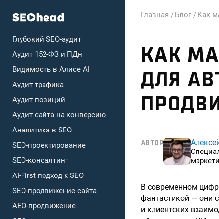
Главная /
Блог /
Как м
Глубокий SEO-аудит
КАК МА
Аудит 152-ФЗ и ПДн
Видимость в Алисе AI
ДЛЯ А
Аудит трафика
ПРОДВИ
Аудит позиций
Аудит сайта на конверсию
Аналитика в SEO
Алексе
АВТОР
SEO-проектирование
Специа
SEO-консалтинг
маркети
AI-First подход к SEO
В современном цифро
SEO-продвижение сайта
фантастикой — они 
AEO-продвижение
и клиентских взаимо