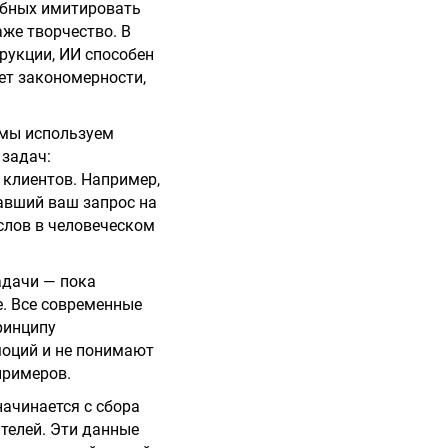
собных имитировать
аже творчество. В
рукции, ИИ способен
ет закономерности,
 мы используем
 задач:
 клиентов. Например,
тавший ваш запрос на
слов в человеческом
адачи — пока
е. Все современные
ринципу
моций и не понимают
примеров.
начинается с сбора
ателей. Эти данные