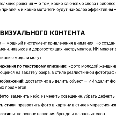
тельные решения — о том, какие ключевые слова наиболее
 привлечь и какие мета-теги будут наиболее эффективны
 ВИЗУАЛЬНОГО КОНТЕНТА
о — мощный инструмент привлечения внимания. Но создан
мени, навыков и дорогостоящих инструментов. ИИ меняет 
тивные модели могут:
ражения по текстовому описанию
: «фото молодой женщин
ющейся на закате у озера, в стиле реалистичной фотограф
изображений
: достаточно выделить объект — ИИ удалит фо
ных предметов
фото
: заменить небо, изменить освещение, убрать дефект
ь стили
: превратить фото в картину в стиле импрессиониз
оготипы
: на основе названия бренда и ключевых слов