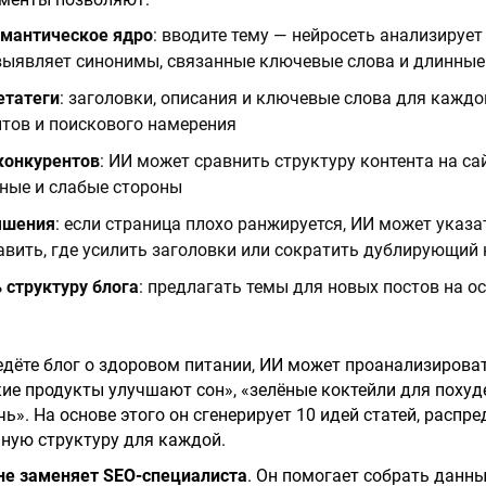
мантическое ядро
: вводите тему — нейросеть анализируе
 выявляет синонимы, связанные ключевые слова и длинные
етатеги
: заголовки, описания и ключевые слова для каждо
тов и поискового намерения
конкурентов
: ИИ может сравнить структуру контента на са
ные и слабые стороны
чшения
: если страница плохо ранжируется, ИИ может указ
авить, где усилить заголовки или сократить дублирующий 
 структуру блога
: предлагать темы для новых постов на о
едёте блог о здоровом питании, ИИ может проанализироват
акие продукты улучшают сон», «зелёные коктейли для похуд
чь». На основе этого он сгенерирует 10 идей статей, распре
ную структуру для каждой.
не заменяет SEO-специалиста
. Он помогает собрать данны