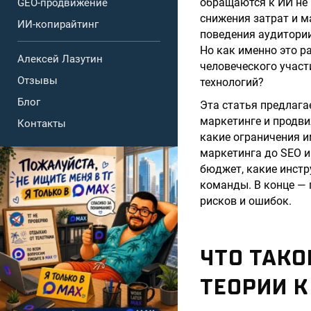
обращаются к ИИ не 
GEO-продвижение
снижения затрат и м
ИИ-копирайтинг
поведения аудитории
Но как именно это р
Алексей Лазутин
человеческого участ
Отзывы
технологий?
Блог
Эта статья предлага
маркетинге и продви
Контакты
какие ограничения и
маркетинга до SEO и
бюджет, какие инстр
команды. В конце — 
рисков и ошибок.
ЧТО ТАКО
ТЕОРИИ 