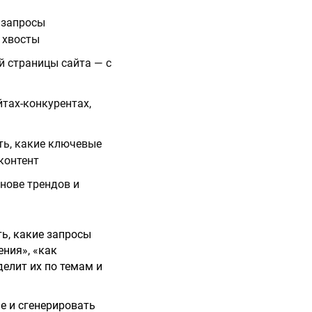
т запросы
 хвосты
й страницы сайта — с
йтах-конкурентах,
ать, какие ключевые
контент
снове трендов и
ь, какие запросы
ения», «как
делит их по темам и
е и сгенерировать