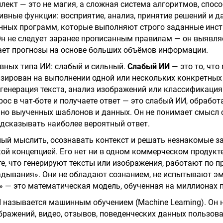
лект — это не магия, а сложная система алгоритмов, спо
ивные функции: восприятие, анализ, принятие решений и д
нных программ, которые выполняют строго заданные инст
Он не следует заранее прописанным правилам — он выявля
ает прогнозы на основе больших объёмов информации.
вных типа ИИ: слабый и сильный.
Слабый ИИ
— это то, что
изирован на выполнении одной или нескольких конкретных
 генерация текста, анализ изображений или классификация
рос в чат-боте и получаете ответ — это слабый ИИ, обрабо
но выученных шаблонов и данных. Он не понимает смысл 
едсказывать наиболее вероятный ответ.
ный мыслить, осознавать контекст и решать незнакомые з
кой концепцией. Его нет ни в одном коммерческом продукт
те, что генерируют тексты или изображения, работают по п
адывания». Они не обладают сознанием, не испытывают э
т» — это математическая модель, обученная на миллионах 
 называется машинным обучением (Machine Learning). Он 
ображений, видео, отзывов, поведенческих данных пользов