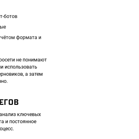
т-ботов
ные
 учётом формата и
йросети не понимают
ли использовать
рновиков, а затем
нно.
ЕГОВ
 анализ ключевых
та и постоянное
оцесс.