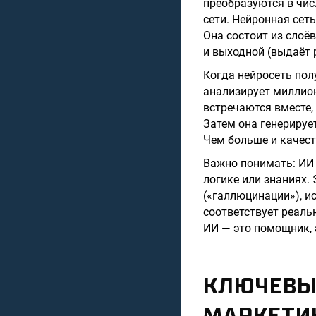
преобразуются в чи
сети. Нейронная сет
Она состоит из слоё
и выходной (выдаёт 
Когда нейросеть пол
анализирует миллион
встречаются вместе,
Затем она генерируе
Чем больше и качест
Важно понимать: ИИ н
логике или знаниях.
(«галлюцинации»), и
соответствует реаль
ИИ — это помощник, 
КЛЮЧЕВЫ
МАРКЕТИ