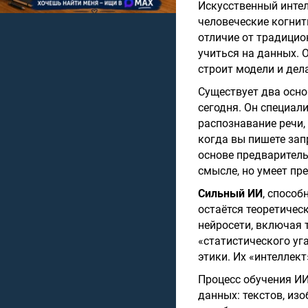
Искусственный интел
человеческие когнит
отличие от традицио
учиться на данных. 
строит модели и дел
Существует два осно
сегодня. Он специал
распознавание речи,
когда вы пишете зап
основе предваритель
смысле, но умеет пр
Сильный ИИ
, способ
остаётся теоретичес
нейросети, включая 
«статистического уг
этики. Их «интеллек
Процесс обучения ИИ
данных: текстов, из