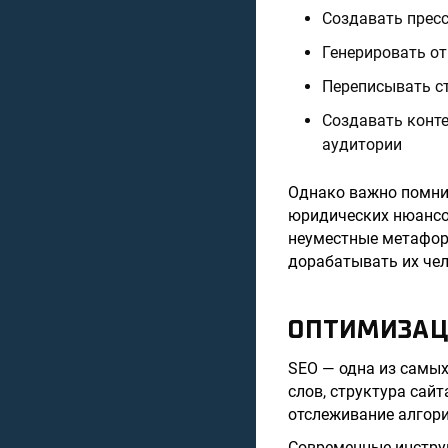
Создавать пресс
Генерировать от
Переписывать ст
Создавать конте
аудитории
Однако важно помни
юридических нюансов
неуместные метафоры
дорабатывать их чел
ОПТИМИЗАЦИ
SEO — одна из самых
слов, структура сай
отслеживание алгори
Современные инстру