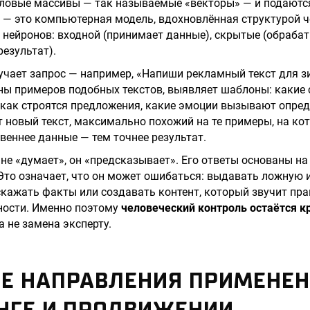
словые массивы — так называемые «векторы» — и подаются
ь — это компьютерная модель, вдохновлённая структурой ч
в нейронов: входной (принимает данные), скрытые (обра
результат).
учает запрос — например, «Напиши рекламный текст для з
ы примеров подобных текстов, выявляет шаблоны: какие 
 как строятся предложения, какие эмоции вызывают опре
т новый текст, максимально похожий на те примеры, на кот
веннее данные — тем точнее результат.
е «думает», он «предсказывает». Его ответы основаны на с
 Это означает, что он может ошибаться: выдавать ложну
скажать факты или создавать контент, который звучит пра
ности. Именно поэтому
человеческий контроль остаётся 
а не замена эксперту.
Е НАПРАВЛЕНИЯ ПРИМЕНЕН
НГЕ И ПРОДВИЖЕНИИ