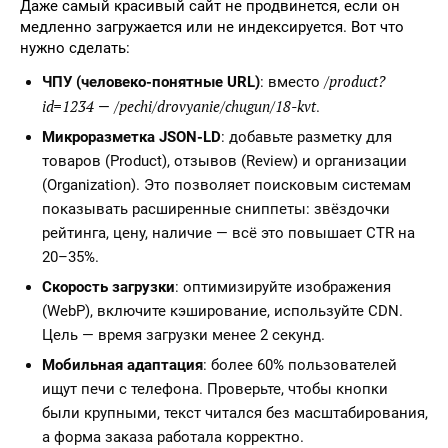
Даже самый красивый сайт не продвинется, если он
медленно загружается или не индексируется. Вот что
нужно сделать:
/product?
ЧПУ (человеко-понятные URL)
: вместо
id=1234
/pechi/drovyanie/chugun/18-kvt
—
.
Микроразметка JSON-LD
: добавьте разметку для
товаров (Product), отзывов (Review) и организации
(Organization). Это позволяет поисковым системам
показывать расширенные сниппеты: звёздочки
рейтинга, цену, наличие — всё это повышает CTR на
20–35%.
Скорость загрузки
: оптимизируйте изображения
(WebP), включите кэширование, используйте CDN.
Цель — время загрузки менее 2 секунд.
Мобильная адаптация
: более 60% пользователей
ищут печи с телефона. Проверьте, чтобы кнопки
были крупными, текст читался без масштабирования,
а форма заказа работала корректно.