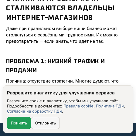
СТАЛКИВАЮТСЯ ВЛАДЕЛЬЦЫ
ИНТЕРНЕТ-МАГАЗИНОВ
Даже при правильном выборе ниши бизнес может
столкнуться с серьёзными трудностями. Их можно
предотвратить — если знать, что идёт не так.
ПРОБЛЕМА 1: НИЗКИЙ ТРАФИК И
ПРОДАЖИ
Причина: отсутствие стратегии. Многие думают, что
«если сайт есть — люди придут». Это не так. Без SEO,
Разрешите аналитику для улучшения сервиса
рекламы и контента — ваш сайт остаётся
незамеченным.
Разрешите cookie и аналитику, чтобы мы улучшали сайт.
Подробности в документах:
Правила cookie
,
Политика ПДн
,
Решение:
Согласие на обработку ПДн
.
Начните с базового SEO: оптимизация мета-
Принять
Отклонить
описаний, заголовков
Связаться со мной: