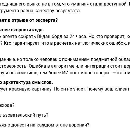
годняшнего рынка не в том, что «магия» стала доступной.
трумента равна качеству результата.
ает в отрыве от эксперта?
жнее скорости кода.
 агента собрать BI-дашборд за 24 часа. Но кто проверит, 
 Кто гарантирует, что в расчетах нет логических ошибок, 
анные, но только человек с пониманием предметной обла
стоверность. Ошибка в алгоритме или интеграции стоит д
азу и не заметишь, тем более ИИ постоянно говорит — како
то архитектура смыслов.
сует красивую картинку. Но он не знает, почему ваш клиен
 входа?
льзовательский путь?
ужно донести на каждом этапе воронки?