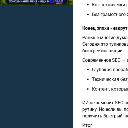
Как технически 
Без грамотного 
Конец эпохи «накрут
Раньше многие думал
Сегодня это тупиков
быстрее инфляции.
Современное SEO — э
Глубокая прораб
Техническая безу
Контент, которы
ИИ не заменит SEO-с
рутину. Но если вы п
получить быстрый, н
Итог