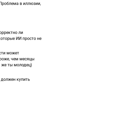
 Проблема в иллюзии,
корректно ли
которые ИИ просто не
сти может
ороже, чем месяцы
й же ты молодец)
т должен купить