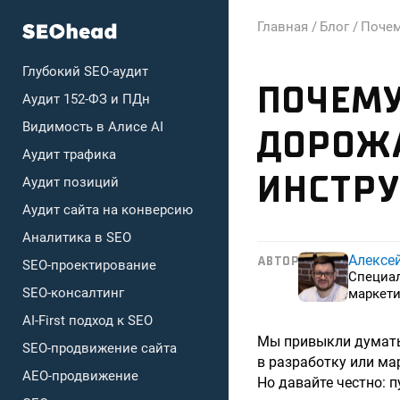
Главная /
Блог /
Почем
Глубокий SEO-аудит
ПОЧЕМУ
Аудит 152-ФЗ и ПДн
Видимость в Алисе AI
ДОРОЖА
Аудит трафика
ИНСТР
Аудит позиций
Аудит сайта на конверсию
Аналитика в SEO
Алексе
АВТОР
SEO-проектирование
Специа
SEO-консалтинг
маркети
AI-First подход к SEO
Мы привыкли думать,
SEO-продвижение сайта
в разработку или ма
AEO-продвижение
Но давайте честно: п