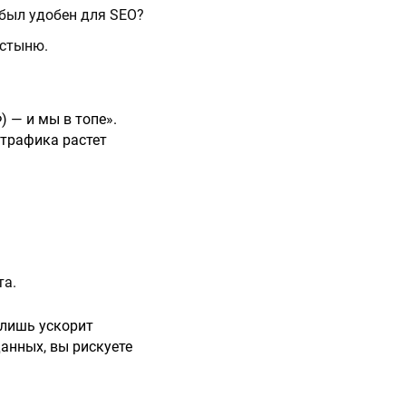
 был удобен для SEO?
устыню.
 — и мы в топе».
 трафика растет
та.
 лишь ускорит
данных, вы рискуете