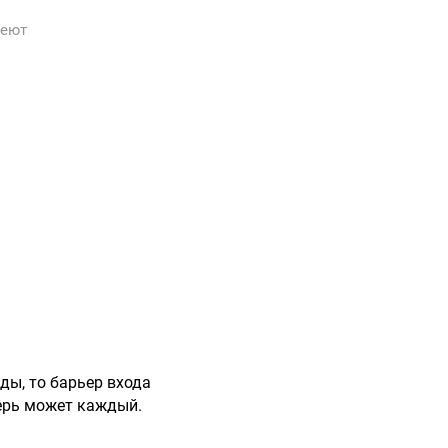
веют
ды, то барьер входа
перь может каждый.