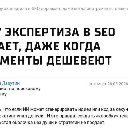
у экспертиза в SEO дорожает, даже когда инструменты деше
 ЭКСПЕРТИЗА В SEO
ЕТ, ДАЖЕ КОГДА
УМЕНТЫ ДЕШЕВЕЮТ
й Лазутин
статья от
26.05.2026
лист по поисковому
нгу
 что если ИИ может сгенерировать идиеи или код за секун
ркетинг упал до нуля. И это правда: создать «коробку» те
устая оболочка без души и стратегии не продает.