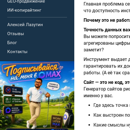
GEO-продвижение
Главная проблема се
ИИ-копирайтинг
что доступность инс
Почему это не работ
Алексей Лазутин
Точность данных ва
Отзывы
Вы можете попросить
Блог
агрегированы цифры?
заметит?
Контакты
Инструмент выдает д
гарантировать их до
работы. (А её так ср
Сайт — это не код, э
Генератор сайтов ри
именно у вас.
Где здесь точка
Как выстроен по
Какие смыслы н