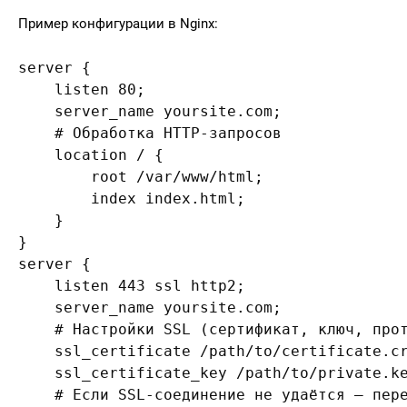
Пример конфигурации в Nginx:
server {

    listen 80;

    server_name yoursite.com;

    # Обработка HTTP-запросов

    location / {

        root /var/www/html;

        index index.html;

    }

}

server {

    listen 443 ssl http2;

    server_name yoursite.com;

    # Настройки SSL (сертификат, ключ, прот
    ssl_certificate /path/to/certificate.cr
    ssl_certificate_key /path/to/private.ke
    # Если SSL-соединение не удаётся — пере