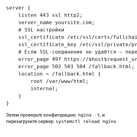
server {

    listen 443 ssl http2;

    server_name yoursite.com;

    # SSL настройки

    ssl_certificate /etc/ssl/certs/fullchai
    ssl_certificate_key /etc/ssl/private/pr
    # Если SSL-соединение не удаётся — пере
    error_page 497 https://$host$request_ur
    error_page 502 503 504 /fallback.html;

    location = /fallback.html {

        root /var/www/html;

        internal;

    }

Затем проверьте конфигурацию:
nginx -t
, и
перезагрузите сервер:
systemctl reload nginx
.