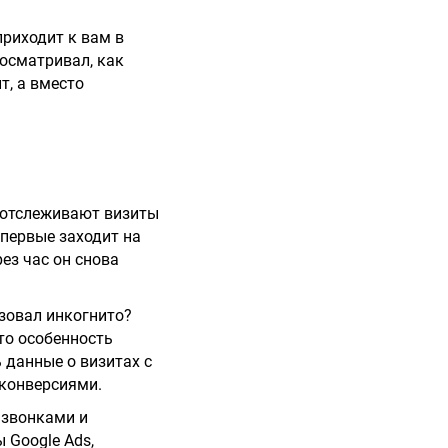
приходит к вам в
росматривал, как
т, а вместо
— отслеживают визиты
впервые заходит на
ез час он снова
ьзовал инкогнито?
то особенность
ь данные о визитах с
 конверсиями.
 звонками и
 Google Ads,