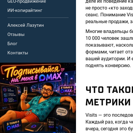
деле их поведение к
GEO-продвижение
не просто «кто заход
ИИ-копирайтинг
сеанс. Понимание Vis
реальные продажи, з
Алексей Лазутин
Многие владельцы би
Отзывы
10 000 человек зашли
Блог
показывают, насколь
формами, читает отз
Контакты
вашей аудитории. И е
поднять конверсию.
ЧТО ТАКО
МЕТРИКИ
Visits — это последо
Каждый раз, когда ч
вчера, сегодня это 