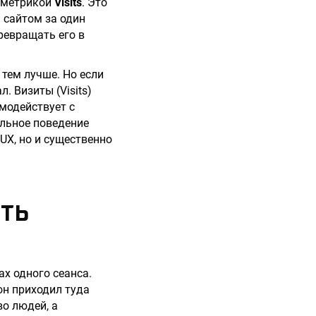
я метрикой
Visits
. Это
 сайтом за один
превращать его в
тем лучше. Но если
. Визиты (Visits)
модействует с
альное поведение
UX, но и существенно
УТЬ
ах одного сеанса.
он приходил туда
во людей, а