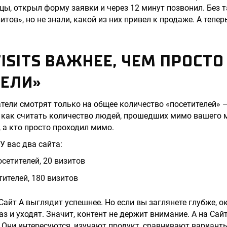
цы, открыл форму заявки и через 12 минут позвонил. Без 
итов», но не знали, какой из них привел к продаже. А тепер
ISITS ВАЖНЕЕ, ЧЕМ ПРОСТО
ТЕЛИ»
ели смотрят только на общее количество «посетителей» —
о как считать количество людей, прошедших мимо вашего 
, а кто просто проходил мимо.
У вас два сайта:
посетителей, 20 визитов
етителей, 180 визитов
айт А выглядит успешнее. Но если вы заглянете глубже, ок
з и уходят. Значит, контент не держит внимание. А на Сай
 Они интересуются, изучают продукт, сравнивают варианты