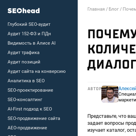
Главная /
Блог /
Почем
Глубокий SEO-аудит
ПОЧЕМУ
Аудит 152-ФЗ и ПДн
Видимость в Алисе AI
КОЛИЧЕ
Аудит трафика
ДИАЛОГ
Аудит позиций
Аудит сайта на конверсию
Аналитика в SEO
Алексе
АВТОР
SEO-проектирование
Специа
SEO-консалтинг
маркети
AI-First подход к SEO
Представьте, что ваш
SEO-продвижение сайта
задает вопросы прод
AEO-продвижение
изучает каталог, ост