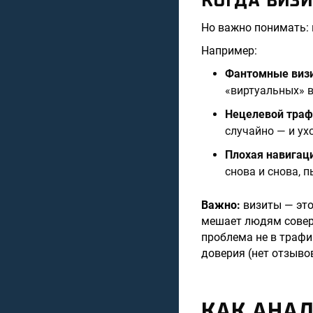
КОГДА ВИЗИ
Но важно понимать: 
Например:
Фантомные виз
«виртуальных» в
Нецелевой траф
случайно — и ухо
Плохая навигац
снова и снова, 
Важно:
визиты — это 
мешает людям соверш
проблема не в трафи
доверия (нет отзывов
КАК АНАЛ