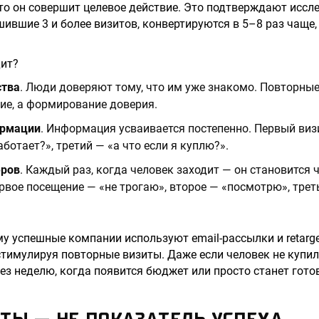
то он совершит целевое действие. Это подтверждают иссл
ившие 3 и более визитов, конвертируются в 5–8 раз чаще, 
дит?
ства
. Люди доверяют тому, что им уже знакомо. Повторные
ие, а формирование доверия.
ормации
. Информация усваивается постепенно. Первый визи
ботает?», третий — «а что если я куплю?».
еров
. Каждый раз, когда человек заходит — он становится 
вое посещение — «не трогаю», второе — «посмотрю», трет
му успешные компании используют email-рассылки и retarge
стимулируя повторные визиты. Даже если человек не купил
ез неделю, когда появится бюджет или просто станет гот