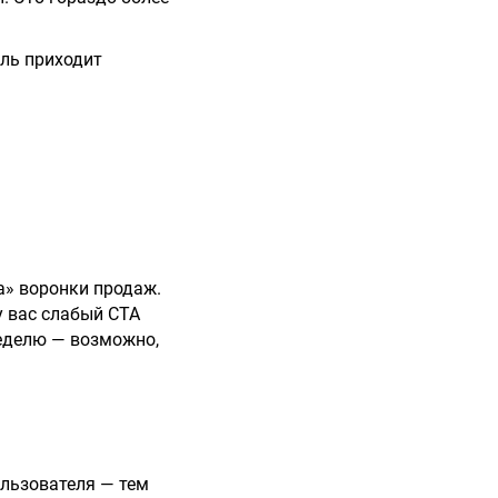
ель приходит
а» воронки продаж.
у вас слабый CTA
неделю — возможно,
ользователя — тем