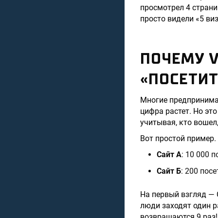
просмотрел 4 страни
просто видели «5 виз
ПОЧЕМУ V
«ПОСЕТИ
Многие предпринимат
цифра растет. Но эт
учитывая, кто вошел
Вот простой пример. 
Сайт А
: 10 000 
Сайт Б
: 200 пос
На первый взгляд — С
люди заходят один ра
возвращаются 9 раз!