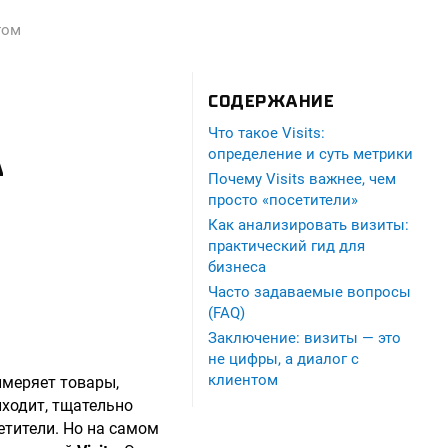
том
СОДЕРЖАНИЕ
Что такое Visits:
А
определение и суть метрики
Почему Visits важнее, чем
просто «посетители»
Как анализировать визиты:
практический гид для
бизнеса
Часто задаваемые вопросы
(FAQ)
Заключение: визиты — это
не цифры, а диалог с
клиентом
римеряет товары,
иходит, тщательно
етители. Но на самом