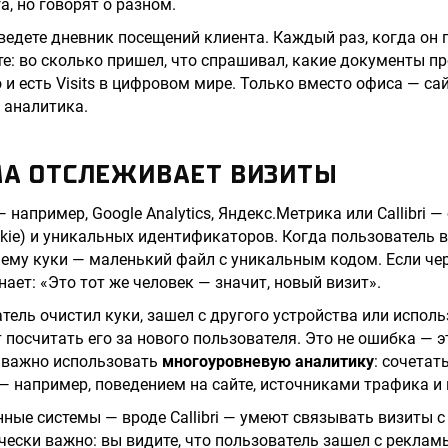
, но говорят о разном.
 ведете дневник посещений клиента. Каждый раз, когда он 
е: во сколько пришел, что спрашивал, какие документы п
 и есть Visits в цифровом мире. Только вместо офиса — сай
 аналитика.
МА ОТСЛЕЖИВАЕТ ВИЗИТЫ
например, Google Analytics, Яндекс.Метрика или Callibri 
kie) и уникальных идентификаторов. Когда пользователь 
т ему куки — маленький файл с уникальным кодом. Если чер
нает: «Это тот же человек — значит, новый визит».
атель очистил куки, зашел с другого устройства или испол
 посчитать его за нового пользователя. Это не ошибка — э
у важно использовать
многоуровневую аналитику
: сочетат
 например, поведением на сайте, источниками трафика и
нные системы — вроде Callibri — умеют связывать визиты с
чески важно: вы видите, что пользователь зашел с рекламы