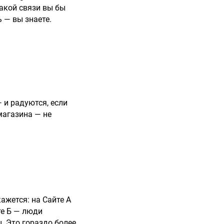
такой связи вы бы
ь — вы знаете.
 и радуются, если
магазина — не
ажется: на Сайте А
те Б — люди
. Это гораздо более