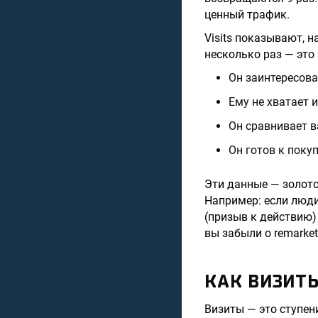
ценный трафик.
Visits показывают, 
несколько раз — это 
Он заинтересов
Ему не хватает 
Он сравнивает в
Он готов к покуп
Эти данные — золото
Например: если люди
(призыв к действию)
вы забыли о remarket
КАК ВИЗИТ
Визиты — это ступен