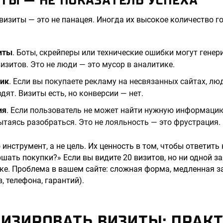
ТЫ — НЕ ПОКАЗАТЕЛЬ УСПЕХА
визиты — это не панацея. Иногда их высокое количество г
иты
. Боты, скрейперы или технические ошибки могут гене
изитов. Это не люди — это мусор в аналитике.
ик
. Если вы покупаете рекламу на несвязанных сайтах, лю
дят. Визиты есть, но конверсии — нет.
ия
. Если пользователь не может найти нужную информаци
пытаясь разобраться. Это не лояльность — это фрустрация.
инструмент, а не цель. Их ценность в том, чтобы ответить 
ать покупки?» Если вы видите 20 визитов, но ни одной за
ке. Проблема в вашем сайте: сложная форма, медленная за
, телефона, гарантий).
ИЗИРОВАТЬ ВИЗИТЫ: ПРАК