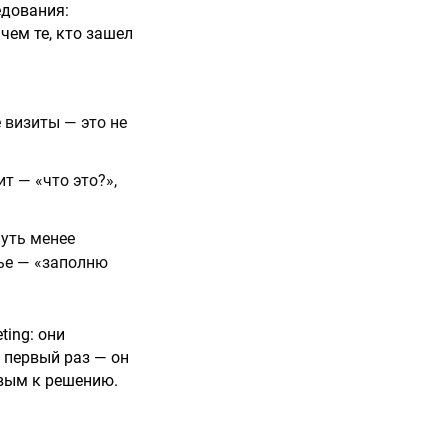
едования:
чем те, кто зашел
 визиты — это не
т — «что это?»,
чуть менее
ье — «заполню
ting: они
 первый раз — он
овым к решению.