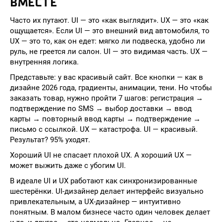
ВМЕСТЕ
Часто их путают. UI — это «как выглядит». UX — это «как
ощущается». Если UI — это внешний вид автомобиля, то
UX — это то, как он едет: мягко ли подвеска, удобно ли
руль, не греется ли салон. UI — это видимая часть. UX —
внутренняя логика.
Представьте: у вас красивый сайт. Все кнопки — как в
дизайне 2026 года, градиенты, анимации, тени. Но чтобы
заказать товар, нужно пройти 7 шагов: регистрация →
подтверждение по SMS → выбор доставки → ввод
карты → повторный ввод карты → подтверждение →
письмо с ссылкой. UX — катастрофа. UI — красивый.
Результат? 95% уходят.
Хороший UI не спасает плохой UX. А хороший UX —
может выжить даже с убогим UI.
В идеале UI и UX работают как синхронизированные
шестерёнки. UI-дизайнер делает интерфейс визуально
привлекательным, а UX-дизайнер — интуитивно
понятным. В малом бизнесе часто один человек делает