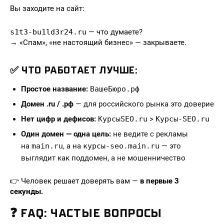
Вы заходите на сайт:
s1t3-bu1ld3r24.ru
— что думаете?
→ «Спам», «не настоящий бизнес» — закрываете.
✅ ЧТО РАБОТАЕТ ЛУЧШЕ:
Простое название:
ВашеБюро.рф
Домен .ru / .рф
— для российского рынка это доверие
Нет цифр и дефисов:
КурсыSEO.ru
>
Курсы-SEO.ru
Один домен — одна цель:
не ведите с рекламы
на
main.ru
, а на
курсы-seo.main.ru
— это
выглядит как поддомен, а не мошенничество
👉 Человек решает доверять вам —
в первые 3
секунды.
❓ FAQ: ЧАСТЫЕ ВОПРОСЫ