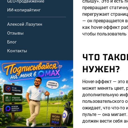
слышу». Это и есть 
GEO-продвижение
превращает статичну
ИИ-копирайтинг
перегружает страниц
— он превращается в
Алексей Лазутин
как hover-эффект раб
Отзывы
чтобы пользователь 
Блог
Контакты
ЧТО ТАКО
НУЖЕН?
Hover-эффект — это 
может менять цвет, 
дополнительную инф
пользовательского о
ожидает, что что-то 
пульте — она мигает
должен вести себя а