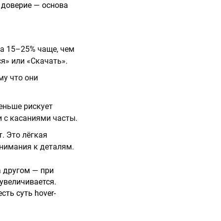
 доверие — основа
а 15–25% чаще, чем
я» или «Скачать».
му что они
меньше рискует
и с касаниями часты.
т. Это лёгкая
внимания к деталям.
а другом — при
 увеличивается.
сть суть hover-