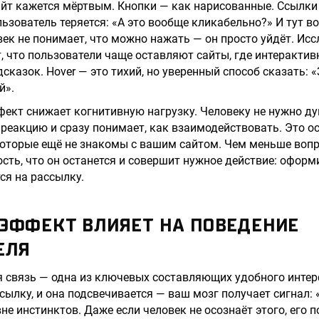
айт кажется мёртвым. Кнопки — как нарисованные. Ссылки
льзователь теряется: «А это вообще кликабельно?» И тут в
век не понимает, что можно нажать — он просто уйдёт. Исс
 что пользователи чаще оставляют сайты, где интеракти
казок. Hover — это тихий, но уверенный способ сказать: «
й».
фект снижает когнитивную нагрузку. Человеку не нужно дум
 реакцию и сразу понимает, как взаимодействовать. Это о
которые ещё не знакомы с вашим сайтом. Чем меньше вопр
сть, что он останется и совершит нужное действие: оформи
ся на рассылку.
-ЭФФЕКТ ВЛИЯЕТ НА ПОВЕДЕНИЕ
ЕЛЯ
 связь — одна из ключевых составляющих удобного интер
ссылку, и она подсвечивается — ваш мозг получает сигнал:
не инстинктов. Даже если человек не осознаёт этого, его 