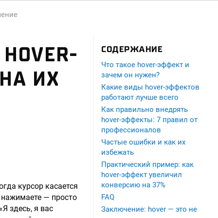
шение
 HOVER-
СОДЕРЖАНИЕ
Что такое hover-эффект и
 НА ИХ
зачем он нужен?
Какие виды hover-эффектов
работают лучше всего
Как правильно внедрять
hover-эффекты: 7 правил от
профессионалов
Частые ошибки и как их
избежать
Практический пример: как
hover-эффект увеличил
конверсию на 37%
огда курсор касается
е нажимаете — просто
FAQ
Я здесь, я вас
Заключение: hover — это не