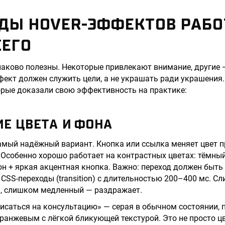
ИДЫ HOVER-ЭФФЕКТОВ РАБ
СЕГО
аково полезны. Некоторые привлекают внимание, другие 
фект должен служить цели, а не украшать ради украшения.
орые доказали свою эффективность на практике:
ИЕ ЦВЕТА И ФОНА
амый надёжный вариант. Кнопка или ссылка меняет цвет п
 Особенно хорошо работает на контрастных цветах: тёмный
он + яркая акцентная кнопка. Важно: переход должен быть
 CSS-переходы (transition) с длительностью 200–400 мс. 
н, слишком медленный — раздражает.
исаться на консультацию» — серая в обычном состоянии, 
ранжевым с лёгкой бликующей текстурой. Это не просто цв