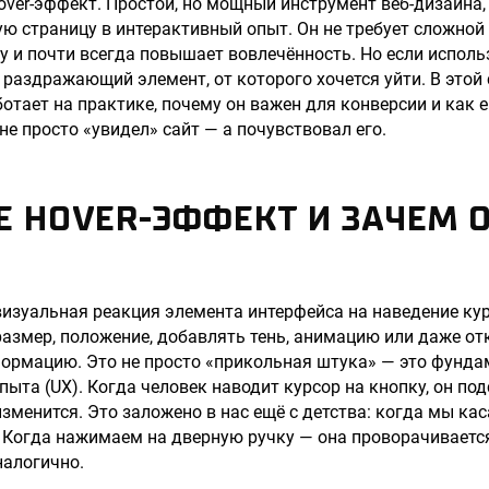
hover-эффект. Простой, но мощный инструмент веб-дизайна
ю страницу в интерактивный опыт. Он не требует сложной 
у и почти всегда повышает вовлечённость. Но если исполь
 раздражающий элемент, от которого хочется уйти. В этой
отает на практике, почему он важен для конверсии и как е
не просто «увидел» сайт — а почувствовал его.
Е HOVER-ЭФФЕКТ И ЗАЧЕМ 
визуальная реакция элемента интерфейса на наведение ку
размер, положение, добавлять тень, анимацию или даже о
ормацию. Это не просто «прикольная штука» — это фунд
пыта (UX). Когда человек наводит курсор на кнопку, он по
изменится. Это заложено в нас ещё с детства: когда мы ка
. Когда нажимаем на дверную ручку — она проворачивается
налогично.