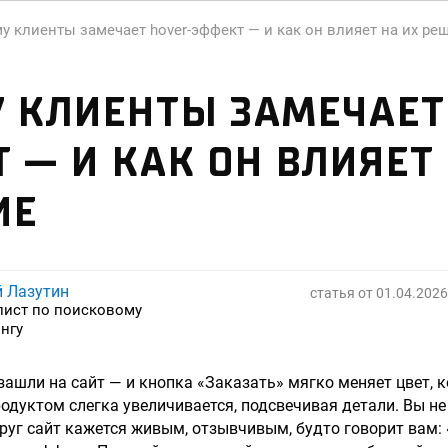
у клиенты замечает hover-эффект — и как он влияет на их ре
 КЛИЕНТЫ ЗАМЕЧАЕТ
 — И КАК ОН ВЛИЯЕТ
ИЕ
й Лазутин
статья от
01.04.2026
лист по поисковому
нгу
зашли на сайт — и кнопка «Заказать» мягко меняет цвет, к
продуктом слегка увеличивается, подсвечивая детали. Вы н
руг сайт кажется живым, отзывчивым, будто говорит вам: «