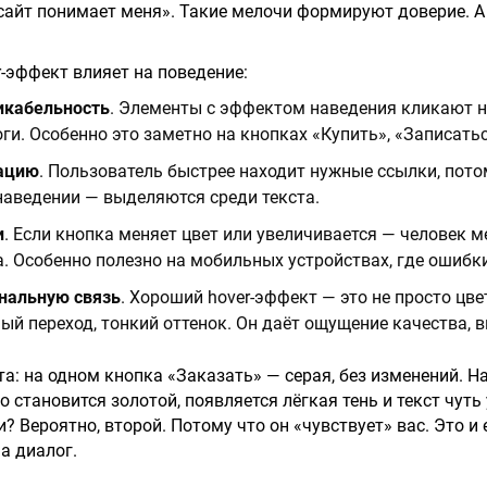
 сайт понимает меня». Такие мелочи формируют доверие. А
r-эффект влияет на поведение:
икабельность
. Элементы с эффектом наведения кликают н
ги. Особенно это заметно на кнопках «Купить», «Записатьс
ацию
. Пользователь быстрее находит нужные ссылки, пото
аведении — выделяются среди текста.
и
. Если кнопка меняет цвет или увеличивается — человек 
а. Особенно полезно на мобильных устройствах, где ошибк
нальную связь
. Хороший hover-эффект — это не просто цве
ый переход, тонкий оттенок. Он даёт ощущение качества, 
та: на одном кнопка «Заказать» — серая, без изменений. Н
 становится золотой, появляется лёгкая тень и текст чуть
 Вероятно, второй. Потому что он «чувствует» вас. Это и е
а диалог.