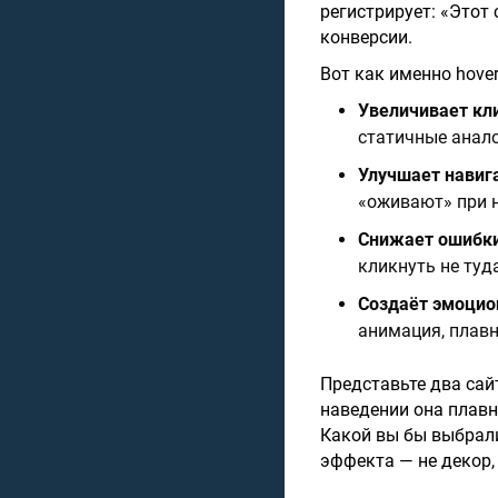
регистрирует: «Этот
конверсии.
Вот как именно hove
Увеличивает кл
статичные анало
Улучшает навиг
«оживают» при н
Снижает ошибк
кликнуть не туд
Создаёт эмоцио
анимация, плавн
Представьте два сай
наведении она плавно
Какой вы бы выбрали?
эффекта — не декор, 