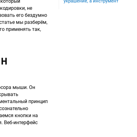
, который
украшение, а инструмент
кодировки, не
зовать его бездумно
 статье мы разберём,
го применять так,
ОН
рсора мыши. Он
ткрывать
аментальный принцип
дсознательно
саемся кнопки на
. Веб-интерфейс