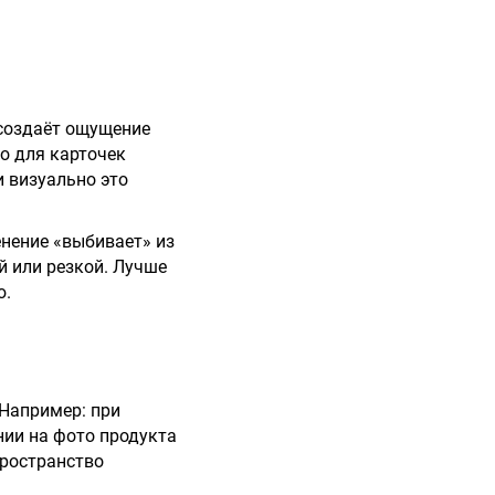
 создаёт ощущение
о для карточек
и визуально это
нение «выбивает» из
й или резкой. Лучше
ю.
 Например: при
нии на фото продукта
пространство