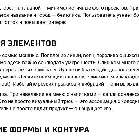
ктора. На главной — минималистичные фото проектов. При
тся название и город — без клика. Пользователь узнаёт б
ет отток и повышает интерес.
ИЯ ЭЛЕМЕНТОВ
самые мощные. Появление линий, волн, переливающихся ц
 Но здесь важно соблюдать умеренность. Слишком много 
к перестаёт их замечать. Лучше выбрать один-два ключевы
е, меню. Делайте анимацию плавной, с линейным или ква
n-out). Избегайте резких прыжков и вибраций — они вызыв
ара. При наведении на меню с напитками — капли конденс
то не просто визуальный трюк — это ассоциация с холод
ель не просто видит продукт — он ощущает его.
НИЕ ФОРМЫ И КОНТУРА