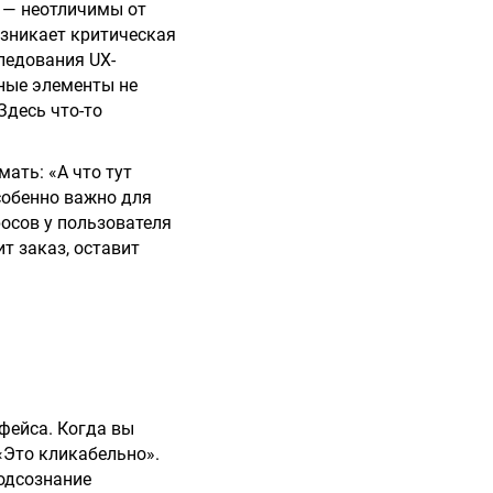
 — неотличимы от
озникает критическая
ледования UX-
вные элементы не
Здесь что-то
ать: «А что тут
собенно важно для
осов у пользователя
т заказ, оставит
фейса. Когда вы
 «Это кликабельно».
подсознание