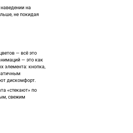
 наведении на
ольше, не покидая
ветов — всё это
анимаций — это как
х элемента: кнопка,
дратичным
ают дискомфорт.
ата «стекают» по
ным, свежим