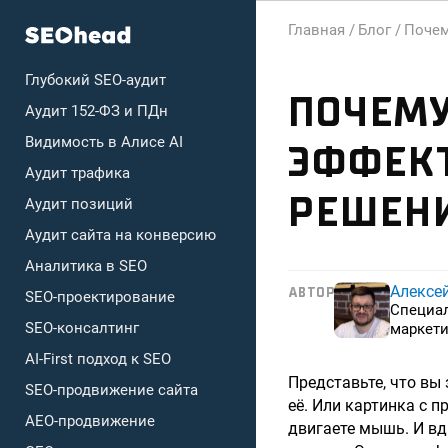
Главная /
Блог /
Почем
Глубокий SEO-аудит
ПОЧЕМУ
Аудит 152-ФЗ и ПДн
Видимость в Алисе AI
ЭФФЕКТ
Аудит трафика
РЕШЕН
Аудит позиций
Аудит сайта на конверсию
Аналитика в SEO
Алексе
АВТОР
SEO-проектирование
Специа
SEO-консалтинг
маркети
AI-First подход к SEO
Представьте, что вы 
SEO-продвижение сайта
её. Или картинка с 
AEO-продвижение
двигаете мышь. И вд