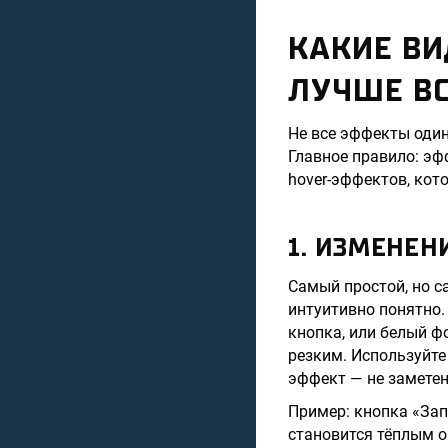
КАКИЕ В
ЛУЧШЕ В
Не все эффекты один
Главное правило: эф
hover-эффектов, кот
1. ИЗМЕНЕН
Самый простой, но с
интуитивно понятно.
кнопка, или белый ф
резким. Используйте
эффект — не замете
Пример: кнопка «Зап
становится тёплым о