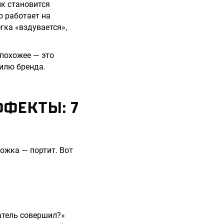
ик становится
о работает на
гка «вздувается»,
епохожее — это
тилю бренда.
ФФЕКТЫ: 7
ложка — портит. Вот
атель совершил?»