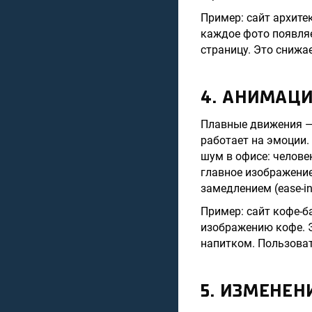
Пример: сайт архите
каждое фото появляе
страницу. Это снижа
4. АНИМАЦ
Плавные движения — 
работает на эмоции.
шум в офисе: челове
главное изображени
замедлением (ease-i
Пример: сайт кофе-б
изображению кофе. Э
напитком. Пользоват
5. ИЗМЕНЕ