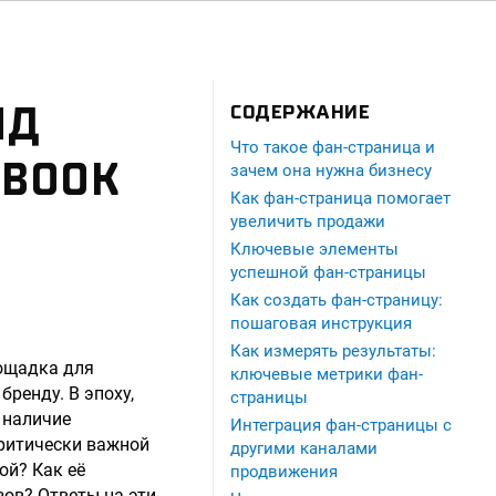
НД
СОДЕРЖАНИЕ
Что такое фан-страница и
EBOOK
зачем она нужна бизнесу
Как фан-страница помогает
увеличить продажи
Ключевые элементы
успешной фан-страницы
Как создать фан-страницу:
пошаговая инструкция
Как измерять результаты:
лощадка для
ключевые метрики фан-
ренду. В эпоху,
страницы
 наличие
Интеграция фан-страницы с
ритически важной
другими каналами
ой? Как её
продвижения
зов? Ответы на эти