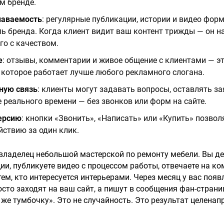
м бренде.
наваемость
: регулярные публикации, истории и видео фо
ь бренда. Когда клиент видит ваш контент трижды — он н
го с качеством.
е
: отзывы, комментарии и живое общение с клиентами — э
 которое работает лучше любого рекламного слогана.
ную связь
: клиенты могут задавать вопросы, оставлять за
 реального времени — без звонков или форм на сайте.
ерсию
: кнопки «Звонить», «Написать» или «Купить» позво
ействию за один клик.
 владелец небольшой мастерской по ремонту мебели. Вы д
ции, публикуете видео с процессом работы, отвечаете на к
тем, кто интересуется интерьерами. Через месяц у вас поя
осто заходят на ваш сайт, а пишут в сообщения фан-стран
 же тумбочку». Это не случайность. Это результат целена