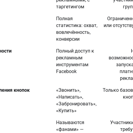
таргетингом
гру
Полная
Ограничен
статистика: охват,
или отсутств
вовлечённость,
конверсии
ности
Полный доступ к
рекламным
возможно
инструментам
запуск
Facebook
плат
рекл
ления кнопок
«Звонить»,
Только базо
«Написать»,
кно
«Забронировать»,
«Купить»
Называются
Участник
«фанами» —
треб