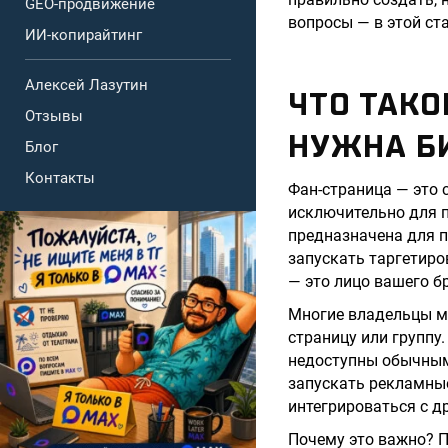
GEO-продвижение
вопросы — в этой ста
ИИ-копирайтинг
Алексей Лазутин
ЧТО ТАКО
Отзывы
НУЖНА Б
Блог
Контакты
Фан-страница — это 
исключительно для п
предназначена для 
запускать таргетиро
— это лицо вашего б
Многие владельцы ма
страницу или группу
недоступны обычным
запускать рекламные
интегрироваться с д
Почему это важно? П