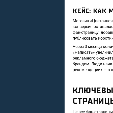
КЕЙС: КАК 
Магазин «Цветочная 
конверсия оставалас
фан-страницу: добав
публиковать коротки
Через 3 месяца коли
«Написать» увеличил
рекламного бюджета.
брендом. Люди начал
рекомендации» — а э
КЛЮЧЕВЫ
СТРАНИЦ
Не все фан-страниц