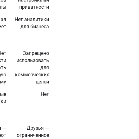
ппы
приватности
ная
Нет аналитики
ует
для бизнеса
Нет
Запрещено
сти
использовать
ать
для
ную
коммерческих
аму
целей
вые
Нет
пки
и —
Друзья —
уют
ограниченное