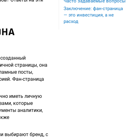
Часто задаваемые вопросы
Заключение: фан-страница
— это инвестиция, а не
расход
ОНА
, созданный
личной страницы, она
ламные посты,
рией. Фан-страница
очно иметь личную
вами, которые
ументы аналитики,
акже
ни выбирают бренд, с