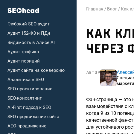
Главная /
Блог /
Как к
Глубокий SEO-аудит
КАК КЛ
Аудит 152-ФЗ и ПДн
Видимость в Алисе AI
ЧЕРЕЗ 
Аудит трафика
Аудит позиций
Аудит сайта на конверсию
Алексе
АВТОР
Специа
Аналитика в SEO
маркети
SEO-проектирование
SEO-консалтинг
Фан-страница — это 
взаимодействия с кл
AI-First подход к SEO
когда 9 из 10 потен
SEO-продвижение сайта
качественной фан-с
AEO-продвижение
для устойчивого рос
правильно создать, 