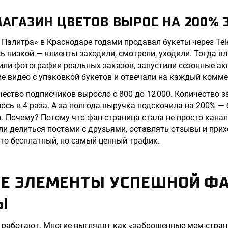
МАГАЗИН ЦВЕТОВ ВЫРОС НА 200% 
Палитра» в Краснодаре годами продавал букеты через Tele
ь низкой — клиенты заходили, смотрели, уходили. Тогда в
или фотографии реальных заказов, запустили сезонные акц
е видео с упаковкой букетов и отвечали на каждый комме
чество подписчиков выросло с 800 до 12 000. Количество з
ось в 4 раза. А за полгода выручка подскочила на 200% — 
 Почему? Потому что фан-страница стала не просто кана
и делиться постами с друзьями, оставлять отзывы и прих
то бесплатный, но самый ценный трафик.
Е ЭЛЕМЕНТЫ УСПЕШНОЙ ФА
Ы
ы работают. Многие выглядят как «заброшенные мем-стра