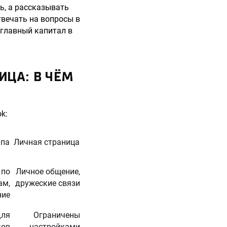
ь, а рассказывать
твечать на вопросы в
главный капитал в
ИЦА: В ЧЁМ
k:
ппа
Личная страница
 по
Личное общение,
ам,
дружеские связи
ние
для
Ограничены
ков
настройками