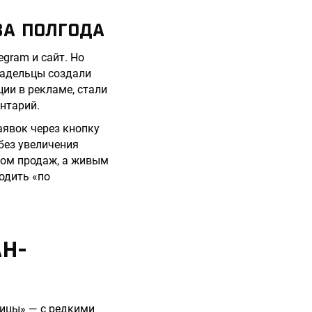
ЗА ПОЛГОДА
gram и сайт. Но
ладельцы создали
ии в рекламе, стали
нтарий.
аявок через кнопку
без увеличения
лом продаж, а живым
одить «по
Н-
ницы» — с редкими