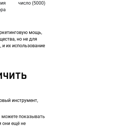
ния
число (5000)
ора
аркетинговую мощь,
ества, но не для
 и их использование
ИЧИТЬ
говый инструмент,
ы можете показывать
 они ещё не