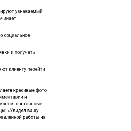
рмируют узнаваемый
ачинает
то социальное
явки и получать
ляют клиенту перейти
елаете красивые фото
омментарии и
вляются постоянные
ицы: «Увидел вашу
правленной работы на