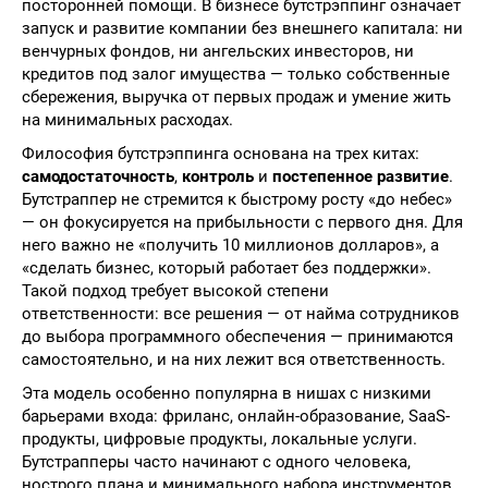
посторонней помощи. В бизнесе бутстрэппинг означает
запуск и развитие компании без внешнего капитала: ни
венчурных фондов, ни ангельских инвесторов, ни
кредитов под залог имущества — только собственные
сбережения, выручка от первых продаж и умение жить
на минимальных расходах.
Философия бутстрэппинга основана на трех китах:
самодостаточность
,
контроль
и
постепенное развитие
.
Бутстраппер не стремится к быстрому росту «до небес»
— он фокусируется на прибыльности с первого дня. Для
него важно не «получить 10 миллионов долларов», а
«сделать бизнес, который работает без поддержки».
Такой подход требует высокой степени
ответственности: все решения — от найма сотрудников
до выбора программного обеспечения — принимаются
самостоятельно, и на них лежит вся ответственность.
Эта модель особенно популярна в нишах с низкими
барьерами входа: фриланс, онлайн-образование, SaaS-
продукты, цифровые продукты, локальные услуги.
Бутстрапперы часто начинают с одного человека,
нострого плана и минимального набора инструментов.