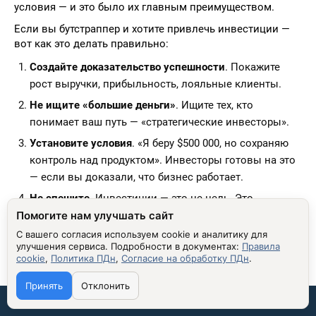
условия — и это было их главным преимуществом.
Если вы бутстраппер и хотите привлечь инвестиции —
вот как это делать правильно:
Создайте доказательство успешности
. Покажите
рост выручки, прибыльность, лояльные клиенты.
Не ищите «большие деньги»
. Ищите тех, кто
понимает ваш путь — «стратегические инвесторы».
Установите условия
. «Я беру $500 000, но сохраняю
контроль над продуктом». Инвесторы готовы на это
— если вы доказали, что бизнес работает.
Не спешите
. Инвестиции — это не цель. Это
Помогите нам улучшать сайт
инструмент. Используйте их, когда они нужны — а не
потому что «все так делают».
С вашего согласия используем cookie и аналитику для
улучшения сервиса.
Подробности в документах:
Правила
cookie
,
Политика ПДн
,
Согласие на обработку ПДн
.
Бутстраппер, который привлекает инвестиции — не
«сдался». Он стал сильнее. Он знает, как создавать
Принять
Отклонить
бизнес — и теперь хочет масштабировать его.
Связаться со мной: