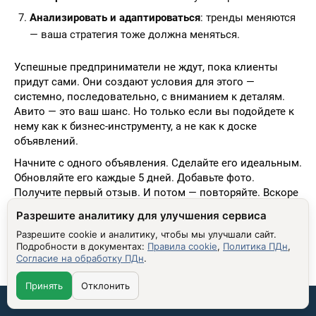
Анализировать и адаптироваться
: тренды меняются
— ваша стратегия тоже должна меняться.
Успешные предприниматели не ждут, пока клиенты
придут сами. Они создают условия для этого —
системно, последовательно, с вниманием к деталям.
Авито — это ваш шанс. Но только если вы подойдете к
нему как к бизнес-инструменту, а не как к доске
объявлений.
Начните с одного объявления. Сделайте его идеальным.
Обновляйте его каждые 5 дней. Добавьте фото.
Получите первый отзыв. И потом — повторяйте. Вскоре
вы заметите: клиенты начинают приходить сами. И это
Разрешите аналитику для улучшения сервиса
— не случайность. Это результат вашей работы.
Разрешите cookie и аналитику, чтобы мы улучшали сайт.
Подробности в документах:
Правила cookie
,
Политика ПДн
,
Согласие на обработку ПДн
.
Принять
Отклонить
Связаться со мной:
ПОХОЖИЕ МАТЕРИАЛЫ