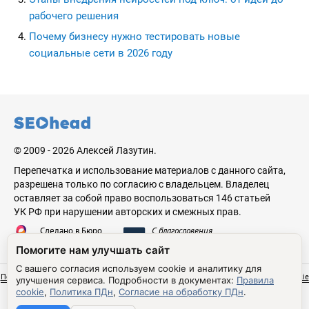
рабочего решения
Почему бизнесу нужно тестировать новые
социальные сети в 2026 году
seohead.pro
© 2009 - 2026 Алексей Лазутин.
Перепечатка и использование материалов с данного сайта,
разрешена только по согласию с владельцем. Владелец
оставляет за собой право воспользоваться 146 статьей
УК РФ при нарушении авторских и смежных прав.
Сделано в Бюро
С благословения
Николая Стебунова
Аве Лазутина
Помогите нам улучшать сайт
С вашего согласия используем cookie и аналитику для
Политика обработки персональных данных
Согласие на обработку ПДн
Правила cookie
улучшения сервиса.
Подробности в документах:
Правила
Настройки cookie
cookie
,
Политика ПДн
,
Согласие на обработку ПДн
.