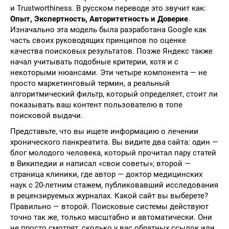
и Trustworthiness. В русском переводе это звучит как:
Опыт, Экспертность, Авторитетность и Доверие
.
Изначально эта модель была разработана Google как
часть своих руководящих принципов по оценке
качества поисковых результатов. Позже Яндекс также
начал учитывать подобные критерии, хотя и с
некоторыми нюансами. Эти четыре компонента — не
просто маркетинговый термин, а реальный
алгоритмический фильтр, который определяет, стоит ли
показывать ваш контент пользователю в топе
поисковой выдачи.
Представьте, что вы ищете информацию о лечении
хронического панкреатита. Вы видите два сайта: один —
блог молодого человека, который прочитал пару статей
в Википедии и написал «свои советы»; второй —
страница клиники, где автор — доктор медицинских
наук с 20-летним стажем, публиковавший исследования
в рецензируемых журналах. Какой сайт вы выберете?
Правильно — второй. Поисковые системы действуют
точно так же, только масштабно и автоматически. Они
не просто смотрят, сколько у вас обратных ссылок или