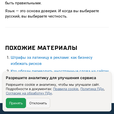
быть правильными.
Язык — это основа доверия. И когда вы выбираете
русский, вы выбираете честность.
ПОХОЖИЕ МАТЕРИАЛЫ
Штрафы за латиницу в рекламе: как бизнесу
избежать рисков
Кто обязан переводить иностранные слова на сайтах
по новому закону
Разрешите аналитику для улучшения сервиса
Разрешите cookie и аналитику, чтобы мы улучшали сайт.
Штрафы до 500 000 рублей за иностранные слова в
Подробности в документах:
Правила cookie
,
Политика ПДн
,
рекламе
Согласие на обработку ПДн
.
Штрафы и исключения: как бизнесу адаптироваться
Принять
Отклонить
к закону о языке
Связаться со мной:
seohead.pro