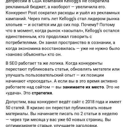
депрессии в США компания Kellogg’s не сократила
рекламный бюджет, а наоборот — увеличила его.
Конкурент Post сократил расходы и ушёл из рекламных
кампаний. Через пять лет Kellogg’s стал лидером рынка
хлопьев — и остаётся им до сих пор. Почему? Потому
что в момент, когда рынок «засыпал», Kellogg’s остался
единственным, кто продолжал говорить с
потребителями. Он занял пространство в сознании, а
когда экономика восстановилась — уже не нужно было
«заново объяснять» кто он.
В SEO работает та же логика. Когда конкуренты
перестают публиковать статьи, обновлять метатеги или
улучшать пользовательский опыт — их позиции
начинают «проседать». А если вы в это время активно
работаете над сайтом — вы
занимаете их место
. Это не
«удача». Это
стратегия
.
Допустим, ваш конкурент ведёт сайт с 2018 года и имеет
50 статей. В кризис он перестал публиковать новые
материалы. Вы начинаете писать по 2 статьи в неделю
— через три месяца у вас уже 60 новых страниц. Вы
оптимизируете старые, улучшаете заголовки,