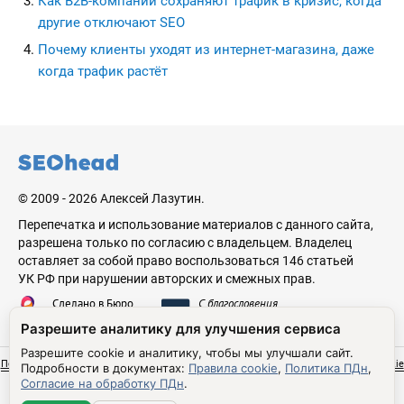
Как B2B-компании сохраняют трафик в кризис, когда
другие отключают SEO
Почему клиенты уходят из интернет-магазина, даже
когда трафик растёт
seohead.pro
© 2009 - 2026 Алексей Лазутин.
Перепечатка и использование материалов с данного сайта,
разрешена только по согласию с владельцем. Владелец
оставляет за собой право воспользоваться 146 статьей
УК РФ при нарушении авторских и смежных прав.
Сделано в Бюро
С благословения
Николая Стебунова
Аве Лазутина
Разрешите аналитику для улучшения сервиса
Разрешите cookie и аналитику, чтобы мы улучшали сайт.
Политика обработки персональных данных
Согласие на обработку ПДн
Правила cookie
Подробности в документах:
Правила cookie
,
Политика ПДн
,
Настройки cookie
Согласие на обработку ПДн
.