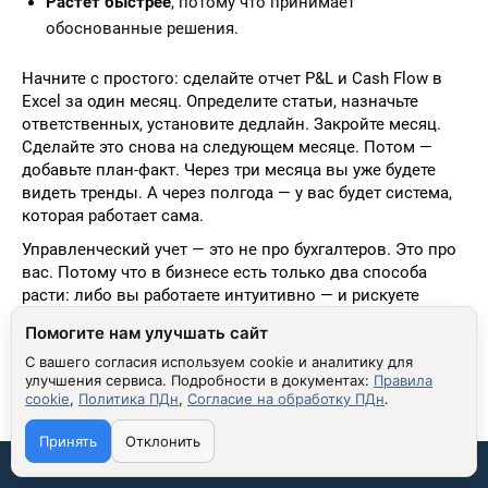
Растет быстрее
, потому что принимает
обоснованные решения.
Начните с простого: сделайте отчет P&L и Cash Flow в
Excel за один месяц. Определите статьи, назначьте
ответственных, установите дедлайн. Закройте месяц.
Сделайте это снова на следующем месяце. Потом —
добавьте план-факт. Через три месяца вы уже будете
видеть тренды. А через полгода — у вас будет система,
которая работает сама.
Управленческий учет — это не про бухгалтеров. Это про
вас. Потому что в бизнесе есть только два способа
расти: либо вы работаете интуитивно — и рискуете
ошибиться. Либо вы управляете через цифры — и тогда
Помогите нам улучшать сайт
ваша прибыль становится предсказуемой, а рост —
С вашего согласия используем cookie и аналитику для
гарантированным.
улучшения сервиса.
Подробности в документах:
Правила
cookie
,
Политика ПДн
,
Согласие на обработку ПДн
.
Принять
Отклонить
Связаться со мной: