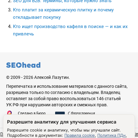
SEO для B2B: термины, которые нужно знать
Кто платит за керамическую плитку и почему
откладывает покупку
Кто ищет производство кафеля в поиске — и как их
привлечь
seohead.pro
© 2009 - 2026 Алексей Лазутин.
Перепечатка и использование материалов с данного сайта,
разрешена только по согласию с владельцем. Владелец
оставляет за собой право воспользоваться 146 статьей
УК РФ при нарушении авторских и смежных прав.
Сделано в Бюро
С благословения
Николая Стебунова
Аве Лазутина
Разрешите аналитику для улучшения сервиса
Разрешите cookie и аналитику, чтобы мы улучшали сайт.
Политика обработки персональных данных
Согласие на обработку ПДн
Правила cookie
Подробности в документах:
Правила cookie
,
Политика ПДн
,