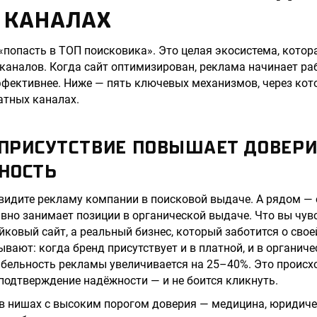
 КАНАЛАХ
 «попасть в ТОП поисковика». Это целая экосистема, котор
каналов. Когда сайт оптимизирован, реклама начинает ра
ффективнее. Ниже — пять ключевых механизмов, через ко
атных каналах.
 ПРИСУТСТВИЕ ПОВЫШАЕТ ДОВЕРИ
НОСТЬ
 видите рекламу компании в поисковой выдаче. А рядом —
авно занимает позиции в органической выдаче. Что вы чув
йковый сайт, а реальный бизнес, который заботится о свое
вают: когда бренд присутствует и в платной, и в органич
бельность рекламы увеличивается на 25–40%. Это происхо
подтверждение надёжности — и не боится кликнуть.
в нишах с высоким порогом доверия — медицина, юридичес