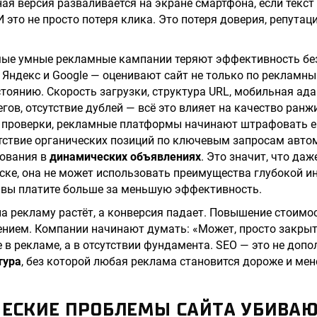
ая версия разваливается на экране смартфона, если текст 
И это не просто потеря клика. Это потеря доверия, репутац
мые умные рекламные кампании теряют эффективность бе
 Яндекс и Google — оценивают сайт не только по рекламны
стоянию. Скорость загрузки, структура URL, мобильная ада
гов, отсутствие дублей — всё это влияет на качество ранж
и проверки, рекламные платформы начинают штрафовать ег
утствие органических позиций по ключевым запросам авто
зования в
динамических объявлениях
. Это значит, что да
ске, она не может использовать преимущества глубокой ин
 вы платите больше за меньшую эффективность.
а рекламу растёт, а конверсия падает. Повышение стоимо
ением. Компании начинают думать: «Может, просто закрыт
 в рекламе, а в отсутствии фундамента. SEO — это не допо
тура
, без которой любая реклама становится дороже и ме
ЧЕСКИЕ ПРОБЛЕМЫ САЙТА УБИВА