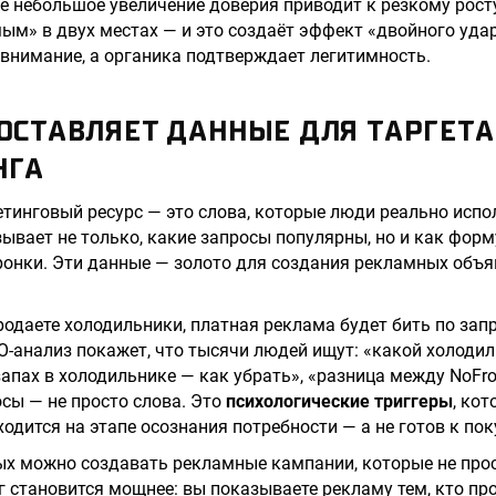
е небольшое увеличение доверия приводит к резкому рост
ым» в двух местах — и это создаёт эффект «двойного уда
внимание, а органика подтверждает легитимность.
ДОСТАВЛЯЕТ ДАННЫЕ ДЛЯ ТАРГЕТА
НГА
инговый ресурс — это слова, которые люди реально испо
ывает не только, какие запросы популярны, но и как фор
ронки. Эти данные — золото для создания рекламных объя
родаете холодильники, платная реклама будет бить по зап
O-анализ покажет, что тысячи людей ищут: «какой холоди
запах в холодильнике — как убрать», «разница между NoFro
осы — не просто слова. Это
психологические триггеры
, ко
одится на этапе осознания потребности — а не готов к пок
ых можно создавать рекламные кампании, которые не прос
нг становится мощнее: вы показываете рекламу тем, кто пр