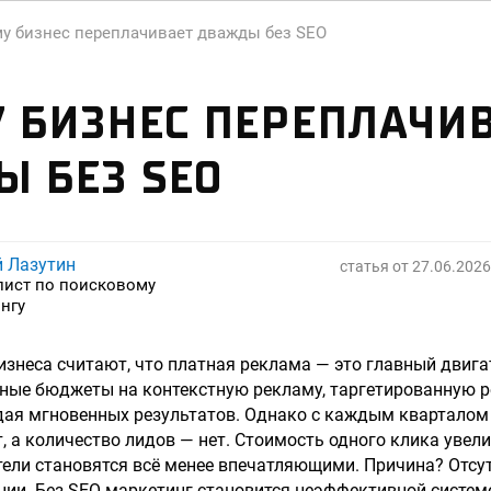
у бизнес переплачивает дважды без SEO
 БИЗНЕС ПЕРЕПЛАЧИ
 БЕЗ SEO
й Лазутин
статья от
27.06.2026
лист по поисковому
нгу
знеса считают, что платная реклама — это главный двигат
ные бюджеты на контекстную рекламу, таргетированную ре
ая мгновенных результатов. Однако с каждым кварталом 
т, а количество лидов — нет. Стоимость одного клика увел
атели становятся всё менее впечатляющими. Причина? Отс
ии. Без SEO маркетинг становится неэффективной систем