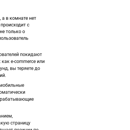
 а в комнате нет
 происходит с
не только о
пользователь
зователей покидают
х как e-commerce или
унд, вы теряете до
ий.
а мобильные
томатически
есрабатывающие
анием,
акую страницу
удшает позиции по