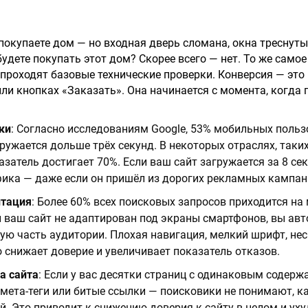
покупаете дом — но входная дверь сломана, окна треснуты,
будете покупать этот дом? Скорее всего — нет. То же самое
 проходят базовые технические проверки. Конверсия — это 
ли кнопках «Заказать». Она начинается с момента, когда 
ки
: Согласно исследованиям Google, 53% мобильных поль
агружается дольше трёх секунд. В некоторых отраслях, таки
азатель достигает 70%. Если ваш сайт загружается за 8 сек
фика — даже если он пришёл из дорогих рекламных кампан
птация
: Более 60% всех поисковых запросов приходится н
и ваш сайт не адаптирован под экраны смартфонов, вы ав
шую часть аудитории. Плохая навигация, мелкий шрифт, н
о снижает доверие и увеличивает показатель отказов.
а сайта
: Если у вас десятки страниц с одинаковым содерж
ета-теги или битые ссылки — поисковики не понимают, к
й. Это приводит к снижению доверия к сайту в целом и ух