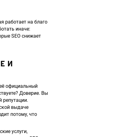
ая работает на благо
ботать иначе:
торые SEO снижает
Е И
 её официальный
ствуете? Доверие. Вы
й репутации.
еской выдаче
дит потому, что
кие услуги,