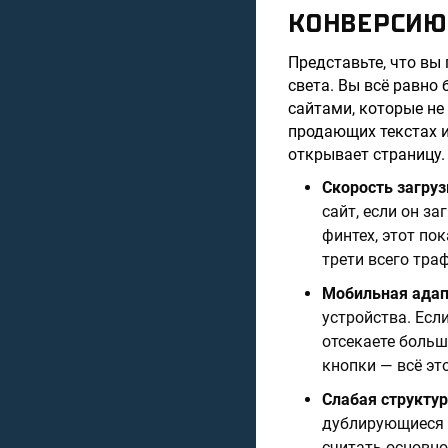
КОНВЕРСИЮ
Представьте, что вы 
света. Вы всё равно 
сайтами, которые не
продающих текстах и
открывает страницу.
Скорость загруз
сайт, если он з
финтех, этот пок
трети всего тра
Мобильная ада
устройства. Есл
отсекаете боль
кнопки — всё эт
Слабая структур
дублирующиеся м
считать основно