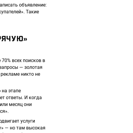
написать объявление:
упателей». Такие
РЯЧУЮ»
 70% всех поисков в
 запросы — золотая
 рекламе никто не
 на этапе
щет ответы. И когда
 или месяц они
ся».
одвигает услуги
у» — но там высокая