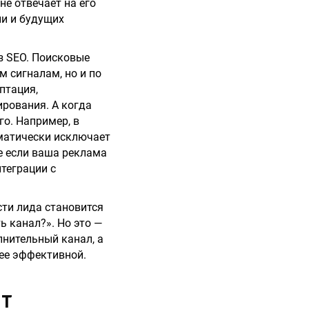
не отвечает на его
ии и будущих
з SEO. Поисковые
м сигналам, но и по
птация,
ирования. А когда
о. Например, в
матически исключает
же если ваша реклама
теграции с
сти лида становится
ь канал?». Но это —
лнительный канал, а
нее эффективной.
ЮТ