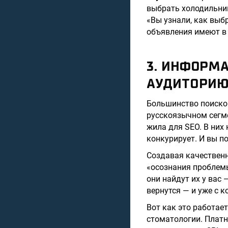
выбрать холодильник»
«Вы узнали, как выб
объявления имеют в 
3. ИНФОРМ
АУДИТОРИ
Большинство поисков
русскоязычном сегме
жила для SEO. В них
конкурирует. И вы п
Создавая качественн
«осознания проблемы»
они найдут их у вас
вернутся — и уже с 
Вот как это работае
стоматологии. Платн