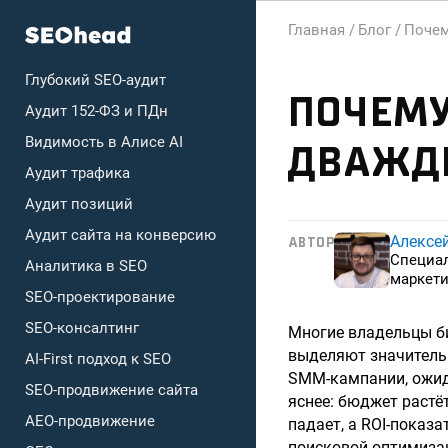
Главная /
Блог /
Почем
Глубокий SEO-аудит
ПОЧЕМУ
Аудит 152-ФЗ и ПДн
Видимость в Алисе AI
ДВАЖДЫ
Аудит трафика
Аудит позиций
Аудит сайта на конверсию
Алексе
АВТОР
Специа
Аналитика в SEO
маркети
SEO-проектирование
SEO-консалтинг
Многие владельцы би
выделяют значитель
AI-First подход к SEO
SMM-кампании, ожид
SEO-продвижение сайта
яснее: бюджет растё
AEO-продвижение
падает, а ROI-показ
поисковой оптимизац