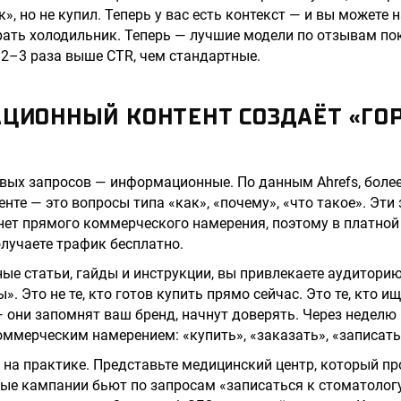
, но не купил. Теперь у вас есть контекст — и вы можете 
рать холодильник. Теперь — лучшие модели по отзывам пок
2–3 раза выше CTR, чем стандартные.
АЦИОННЫЙ КОНТЕНТ СОЗДАЁТ «ГО
Ю
ых запросов — информационные. По данным Ahrefs, более
нте — это вопросы типа «как», «почему», «что такое». Эти
 нет прямого коммерческого намерения, поэтому в платной
олучаете трафик бесплатно.
ые статьи, гайды и инструкции, вы привлекаете аудиторию
. Это не те, кто готов купить прямо сейчас. Это те, кто и
 — они запомнят ваш бренд, начнут доверять. Через неделю
коммерческим намерением: «купить», «заказать», «записать
т на практике. Представьте медицинский центр, который пр
ые кампании бьют по запросам «записаться к стоматолог