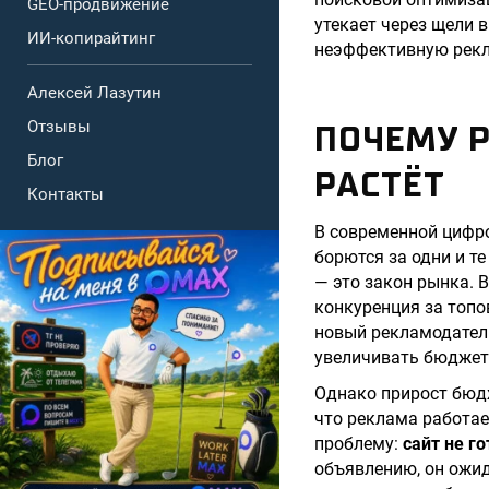
GEO-продвижение
утекает через щели 
ИИ-копирайтинг
неэффективную рекла
Алексей Лазутин
Отзывы
ПОЧЕМУ Р
Блог
РАСТЁТ
Контакты
В современной цифр
борются за одни и те
— это закон рынка. 
конкуренция за топо
новый рекламодатель
увеличивать бюджеты
Однако прирост бюдж
что реклама работае
проблему:
сайт не г
объявлению, он ожид