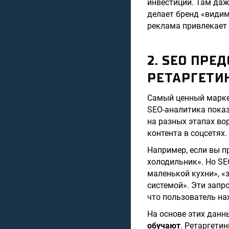
инвестиции. Там даж
делает бренд «видим
реклама привлекает 
2. SEO ПРЕ
РЕТАРГЕТИ
Самый ценный маркет
SEO-аналитика показ
на разных этапах во
контента в соцсетях.
Например, если вы п
холодильник». Но SE
маленькой кухни», «
системой». Эти запр
что пользователь нах
На основе этих данн
обучают
. Ретаргети