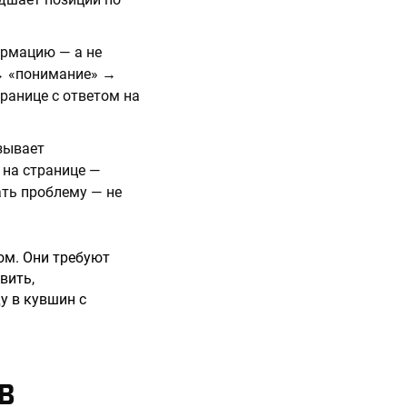
ормацию — а не
 → «понимание» →
транице с ответом на
ызывает
 на странице —
ать проблему — не
ом. Они требуют
вить,
у в кувшин с
В