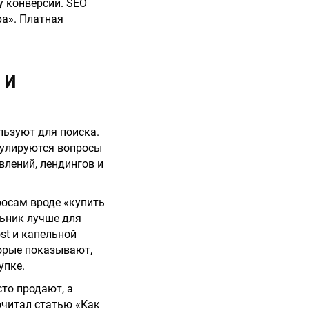
у конверсии. SEO
ра». Платная
 И
льзуют для поиска.
мулируются вопросы
влений, лендингов и
росам вроде «купить
льник лучше для
st и капельной
торые показывают,
упке.
то продают, а
очитал статью «Как