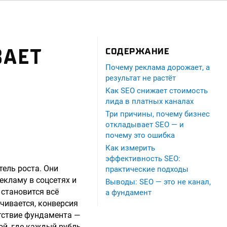
ВАЕТ
СОДЕРЖАНИЕ
Почему реклама дорожает, а
результат не растёт
Как SEO снижает стоимость
лида в платных каналах
Три причины, почему бизнес
откладывает SEO — и
почему это ошибка
Как измерить
эффективность SEO:
ель роста. Они
практические подходы
кламу в соцсетях и
Выводы: SEO — это не канал,
становится всё
а фундамент
ичивается, конверсия
утствие фундамента —
ой, где каждый рубль