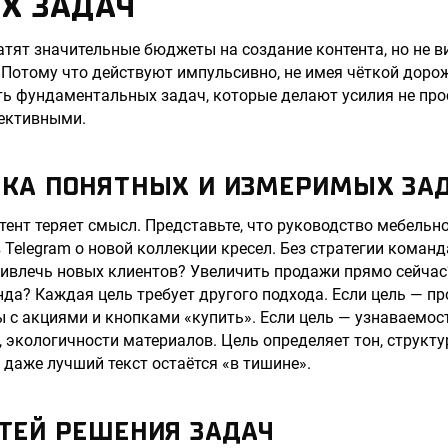
Х ЗАДАЧ
тят значительные бюджеты на создание контента, но не 
 Потому что действуют импульсивно, не имея чёткой дорож
ть фундаментальных задач, которые делают усилия не пр
ективными.
ОВКА ПОНЯТНЫХ И ИЗМЕРИМЫХ ЗА
нтент теряет смысл. Представьте, что руководство мебель
 Telegram о новой коллекции кресел. Без стратегии команд
ривлечь новых клиентов? Увеличить продажи прямо сейчас
да? Каждая цель требует другого подхода. Если цель — п
 с акциями и кнопками «купить». Если цель — узнаваемост
, экологичности материалов. Цель определяет тон, структу
 даже лучший текст остаётся «в тишине».
УТЕЙ РЕШЕНИЯ ЗАДАЧ