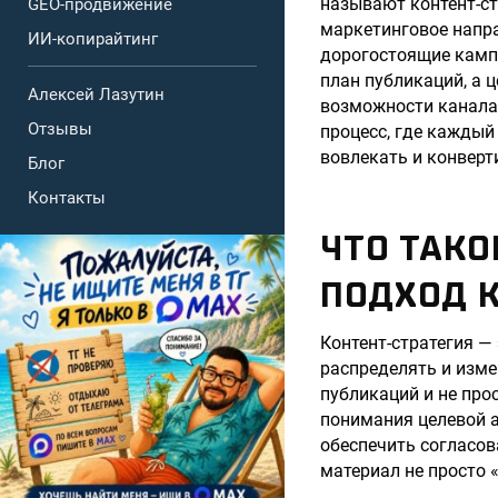
называют контент-ст
GEO-продвижение
маркетинговое напра
ИИ-копирайтинг
дорогостоящие кампа
план публикаций, а 
Алексей Лазутин
возможности канала 
Отзывы
процесс, где каждый
вовлекать и конверт
Блог
Контакты
ЧТО ТАКО
ПОДХОД 
Контент-стратегия —
распределять и изме
публикаций и не про
понимания целевой а
обеспечить согласов
материал не просто «