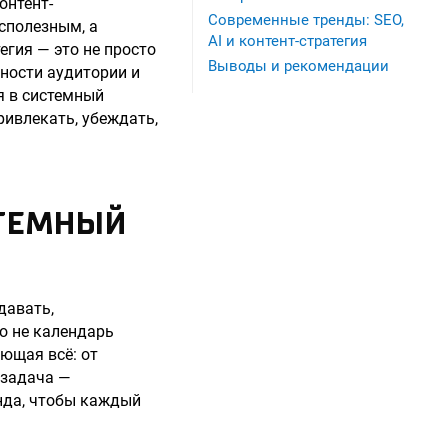
онтент-
Современные тренды: SEO,
сполезным, а
AI и контент-стратегия
гия — это не просто
Выводы и рекомендации
бности аудитории и
я в системный
ривлекать, убеждать,
СТЕМНЫЙ
давать,
о не календарь
яющая всё: от
 задача —
енда, чтобы каждый