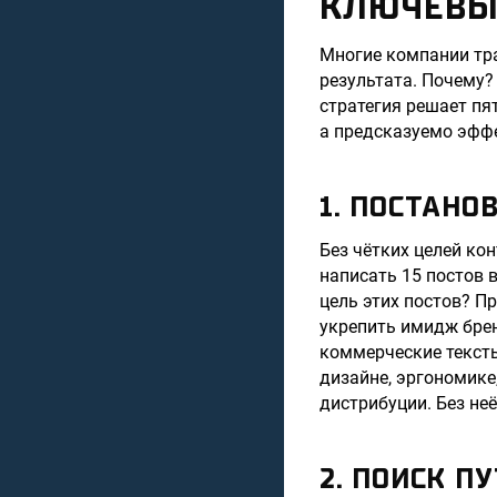
КЛЮЧЕВЫ
Многие компании тра
результата. Почему?
стратегия решает пя
а предсказуемо эфф
1. ПОСТАН
Без чётких целей ко
написать 15 постов в
цель этих постов? П
укрепить имидж брен
коммерческие тексты
дизайне, эргономике
дистрибуции. Без неё
2. ПОИСК П