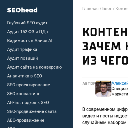
Главная /
Блог /
Контен
Глубокий SEO-аудит
КОНТЕН
Аудит 152-ФЗ и ПДн
Видимость в Алисе AI
ЗАЧЕМ 
Аудит трафика
ИЗ ЧЕГ
Аудит позиций
Аудит сайта на конверсию
Аналитика в SEO
Алексе
АВТОР
SEO-проектирование
Специа
SEO-консалтинг
маркети
AI-First подход к SEO
В современном цифро
SEO-продвижение сайта
видео и посты недос
AEO-продвижение
случайным набором 