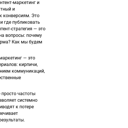
онтент-маркетинг и
нтный и
к конверсиям. Это
 и где публиковать
нтент-стратегия — это
 на вопросы: почему
орма? Как мы будем
-маркетинг — это
ериалов: кирпичи,
жением коммуникаций,
ественные
 просто частоты
озволяет системно
иводят к потере
печивает
результаты.