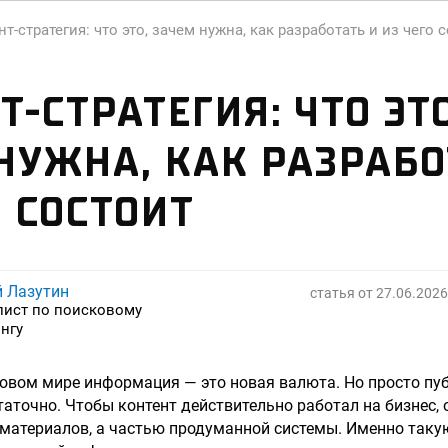
т-стратегия: что это, зачем нужна, как разработать и из чего 
Т-СТРАТЕГИЯ: ЧТО ЭТО
НУЖНА, КАК РАЗРАБО
О СОСТОИТ
й Лазутин
статья от
27.06.2026
лист по поисковому
нгу
вом мире информация — это новая валюта. Но просто пуб
таточно. Чтобы контент действительно работал на бизнес, 
материалов, а частью продуманной системы. Именно такую