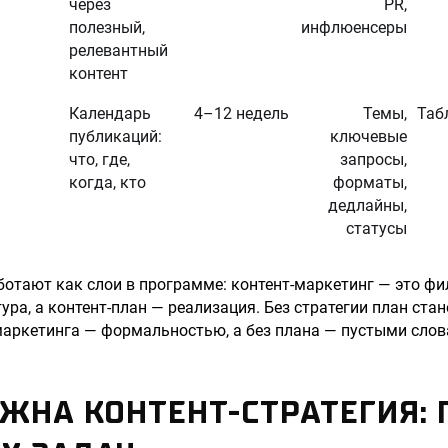
через
PR,
полезный,
инфлюенсеры
релевантный
контент
Календарь
4–12 недель
Темы,
Таб
публикаций:
ключевые
что, где,
запросы,
когда, кто
форматы,
дедлайны,
статусы
ботают как слои в программе: контент-маркетинг — это фи
тура, а контент-план — реализация. Без стратегии план ст
маркетинга — формальностью, а без плана — пустыми слов
ЖНА КОНТЕНТ-СТРАТЕГИЯ: 