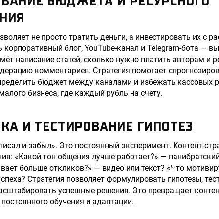
ОВАНИЕ БЮДЖЕТА И РЕСУРСНОГО
НИЯ
зволяет не просто тратить деньги, а инвестировать их с р
ь корпоративный блог, YouTube-канал и Telegram-бота — в
мёт написание статей, сколько нужно платить авторам и 
одерацию комментариев. Стратегия помогает спрогнозиро
спределить бюджет между каналами и избежать кассовых 
малого бизнеса, где каждый рубль на счету.
ВКА И ТЕСТИРОВАНИЕ ГИПОТЕЗ
аписал и забыл». Это постоянный эксперимент. Контент-ст
ния: «Какой тон общения лучше работает?» — панибратск
ает больше откликов?» — видео или текст? «Что мотивир
успеха? Стратегия позволяет формулировать гипотезы, тес
асштабировать успешные решения. Это превращает контен
 постоянного обучения и адаптации.