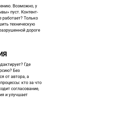
жению. Возможно, у
вы» пуст. Контент-
е работает? Только
шить техническую
 разрушенной дороге
ИЯ
едактирует? Где
ерсию? Без
я от автора, а
процессы: кто за что
оходит согласование,
ия и улучшает