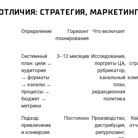
ТЛИЧИЯ: СТРАТЕГИЯ, МАРКЕТИНГ
Определение
Горизонт
Что включает
планирования
Системный
3–12 месяцев
Исследования,
план: цели →
портреты ЦА,
стр
аудитория
рубрикатор,
→ форматы
канальный
ком
→ каналы →
план,
процессы →
редакционная
бюджет →
политика
метрики
Подход:
Постоянно
Производство,
Ке
привлечение
дистрибуция,
отч
и конверсия
репурпозинг,