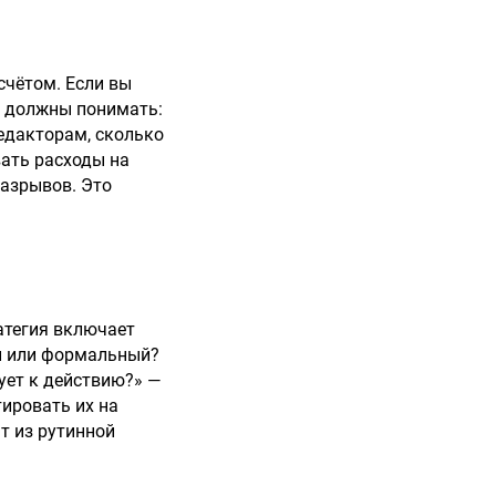
асчётом. Если вы
ы должны понимать:
редакторам, сколько
вать расходы на
разрывов. Это
ратегия включает
ий или формальный?
ует к действию?» —
тировать их на
т из рутинной