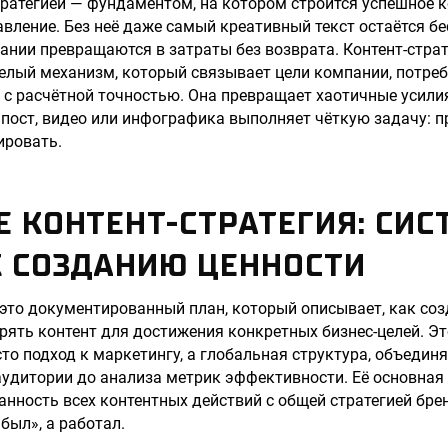
ратегией — фундаментом, на котором строится успешное к
вление. Без неё даже самый креативный текст остаётся бе
нии превращаются в затраты без возврата. Контент-страте
целый механизм, который связывает цели компании, потре
с расчётной точностью. Она превращает хаотичные усили
 пост, видео или инфографика выполняет чёткую задачу: п
ировать.
Е КОНТЕНТ-СТРАТЕГИЯ: СИ
К СОЗДАНИЮ ЦЕННОСТИ
 это документированный план, который описывает, как соз
рять контент для достижения конкретных бизнес-целей. Эт
сто подход к маркетингу, а глобальная структура, объедин
удитории до анализа метрик эффективности. Её основная
анность всех контентных действий с общей стратегией бр
был», а работал.