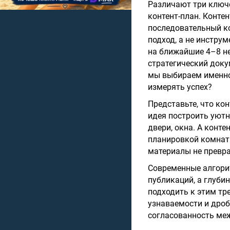
Различают три ключе
контент-план. Конте
последовательный ко
подход, а не инструм
на ближайшие 4–8 нед
стратегический доку
мы выбираем именно
измерять успех?
Представьте, что ко
идея построить уютн
двери, окна. А конт
планировкой комнат 
материалы не превра
Современные алгори
публикаций, а глуби
подходить к этим тр
узнаваемости и дроб
согласованность ме