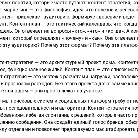
вых понятия, которые часто путают: контент-стратегия, к
нт-маркетинг — это философия: идея, что полезный, релева
нтент привлекает аудиторию, формирует доверие и ведёт 
ент. Контент-план — это тактический календарь: что, когда
ель. Он отвечает на вопросы «кто», «что» и «когда». А ко
мент, который определяет «почему» и «как». Она отвечает
 эту аудиторию? Почему этот формат? Почему эта платф
нтент-стратегия — это архитектурный проект дома. Контент
ое, функциональное жильё. Контент-план — это список мат
ент-стратегия — это чертеж с расчётами нагрузки, располо
и прогнозом расходов. Без этого проекта даже самые кач
тятся в дом — они просто лежат на участке.
тмы поисковых систем и социальных платформ требуют не
ны, последовательности и авторитета. Контент-стратегия п
ебованиям, избегая спонтанных решений, которые часто пр
лению сообщения. Она создаёт единый голос бренда, обес
жду отделами и позволяет предсказуемо масштабировать 