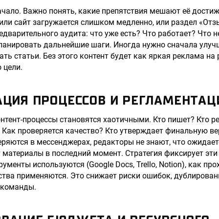
ачало. Важно понять, какие препятствия мешают её дости
 или сайт загружается слишком медленно, или раздел «Отзы
едварительного аудита: что уже есть? Что работает? Что н
ланировать дальнейшие шаги. Иногда нужно сначала улуч
ать статьи. Без этого контент будет как яркая реклама на
 цели.
АЦИЯ ПРОЦЕССОВ И РЕГЛАМЕНТАЦ
онтент-процессы становятся хаотичными. Кто пишет? Кто р
 Как проверяется качество? Кто утверждает финальную в
еряются в мессенджерах, редакторы не знают, что ожидаетс
материалы в последний момент. Стратегия фиксирует эти 
рументы используются (Google Docs, Trello, Notion), как пр
ства применяются. Это снижает риски ошибок, дублирован
 команды.