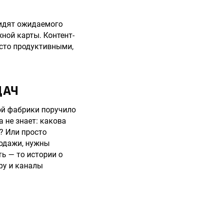
видят ожидаемого
ной карты. Контент-
осто продуктивными,
ДАЧ
ной фабрики поручило
а не знает: какова
? Или просто
родажи, нужны
ь — то истории о
ру и каналы