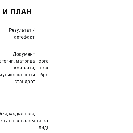
 И ПЛАН
Результат /
Основные
Ответственные
артефакт
метрики
Документ
Рост
CMO, контент-
атегии, матрица
органического
лид, SEO-
контента,
трафика, доля
специалист,
муникационный
бренд-поиска,
аналитик
стандарт
ROMI,
MQL/SQL
йсы, медиаплан,
Трафик,
Контент-
ёты по каналам
вовлечённость,
маркетолог,
лиды, CAC/LTV
SMM, PR-