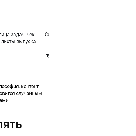
менеджер
лица задач, чек-
Соблюдение
Редактор,
листы выпуска
сроков,
авторы,
частота
дизайнер,
публикаций,
проджект-
SLA
менеджер
лософия, контент-
ановится случайным
ами.
ПЯТЬ