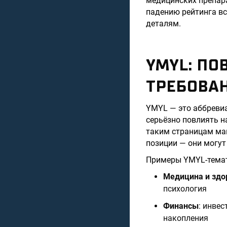
медицинских препара
падению рейтинга вс
деталям.
YMYL: ПО
ТРЕБОВАН
YMYL — это аббревиат
серьёзно повлиять н
таким страницам мак
позиции — они могут
Примеры YMYL-тема
Медицина и здо
психология
Финансы
: инвес
накопления