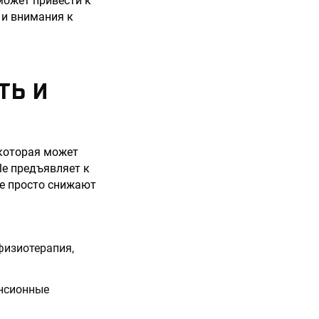
может привести к
 и внимания к
ТЬ И
 которая может
le предъявляет к
не просто снижают
 физиотерапия,
енсионные