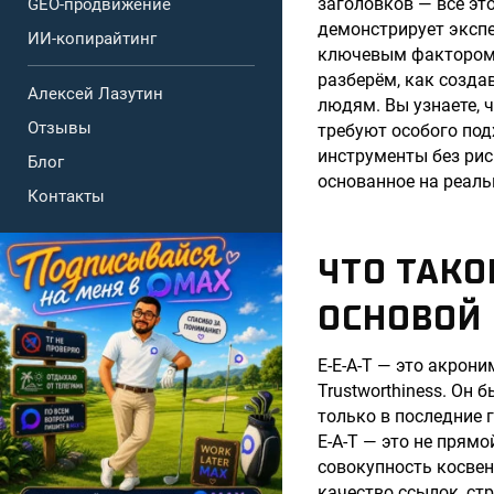
заголовков — всё это
GEO-продвижение
демонстрирует экспер
ИИ-копирайтинг
ключевым фактором у
разберём, как созда
Алексей Лазутин
людям. Вы узнаете, ч
Отзывы
требуют особого под
инструменты без рис
Блог
основанное на реаль
Контакты
ЧТО ТАКО
ОСНОВОЙ 
E-E-A-T — это акрони
Trustworthiness. Он 
только в последние 
E-A-T — это не прям
совокупность косвен
качество ссылок, стр