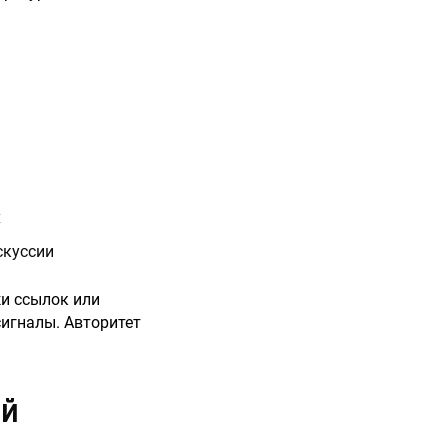
х
скуссии
жи ссылок или
сигналы. Авторитет
ОЙ