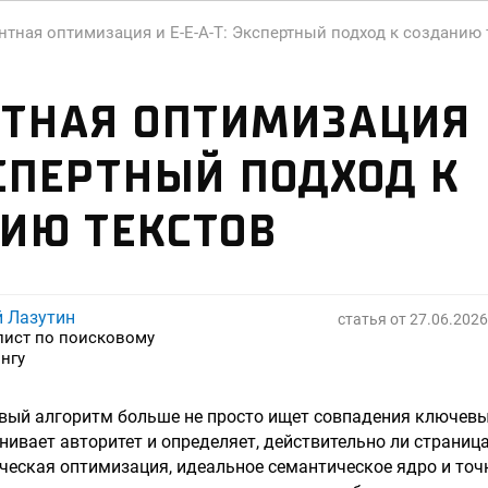
нтная оптимизация и E-E-A-T: Экспертный подход к созданию 
ТНАЯ ОПТИМИЗАЦИЯ И
КСПЕРТНЫЙ ПОДХОД К
ИЮ ТЕКСТОВ
й Лазутин
статья от
27.06.2026
лист по поисковому
нгу
вый алгоритм больше не просто ищет совпадения ключевы
нивает авторитет и определяет, действительно ли страни
ческая оптимизация, идеальное семантическое ядро и точ