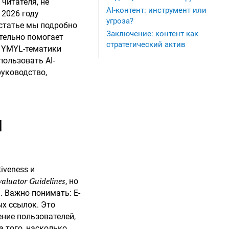
 читателя, не
AI-контент: инструмент или
 2026 году
угроза?
 статье мы подробно
Заключение: контент как
ительно помогает
стратегический актив
му YMYL-тематики
пользовать AI-
руководство,
Л
iveness и
valuator Guidelines
, но
. Важно понимать: E-
ых ссылок. Это
ение пользователей,
ра того, насколько