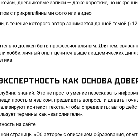
 кейсы, дневниковые записи — даже короткие, но искренни
нтов с прикреплёнными фото или видео
и, в течение которого автор занимается данной темой («12
зательно должен быть профессиональным. Для тем, связа
ли хобби, личный опыт ценится выше академических дипл
етика.
 ЭКСПЕРТНОСТЬ КАК ОСНОВА ДОВЕ
глубина знаний. Это не просто умение пересказать информ
вещи простым языком, предвидеть вопросы и давать точн
ализируют контекст текста, чтобы определить: автор дей
ользует термины как «заполнители».
ность на сайте:
ной страницы «Об авторе» с описанием образования, опыт