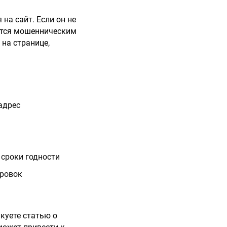
на сайт. Если он не
яется мошенническим
 на странице,
адрес
 сроки годности
ировок
икуете статью о