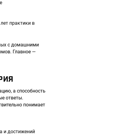
е
 лет практики в
нных с домашними
омов. Главное —
РИЯ
ацию, а способность
ые ответы.
ствительно понимает
а и достижений