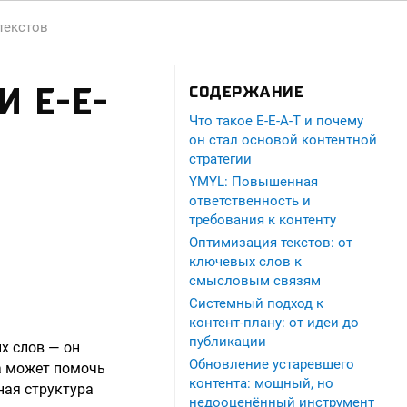
текстов
 E-E-
СОДЕРЖАНИЕ
Что такое E-E-A-T и почему
он стал основой контентной
стратегии
YMYL: Повышенная
ответственность и
требования к контенту
Оптимизация текстов: от
ключевых слов к
смысловым связям
Системный подход к
контент-плану: от идеи до
публикации
х слов — он
Обновление устаревшего
ца может помочь
контента: мощный, но
ная структура
недооценённый инструмент