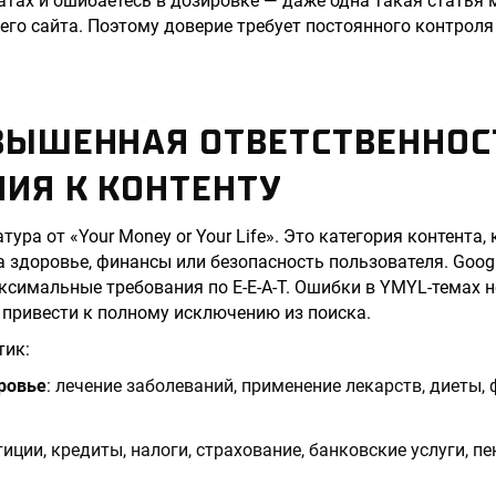
тах и ошибаетесь в дозировке — даже одна такая статья 
его сайта. Поэтому доверие требует постоянного контроля
ВЫШЕННАЯ ОТВЕТСТВЕННОС
ИЯ К КОНТЕНТУ
ура от «Your Money or Your Life». Это категория контента,
а здоровье, финансы или безопасность пользователя. Goog
симальные требования по E-E-A-T. Ошибки в YMYL-темах 
 привести к полному исключению из поиска.
тик:
ровье
: лечение заболеваний, применение лекарств, диеты,
тиции, кредиты, налоги, страхование, банковские услуги, п