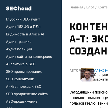
Главная /
Блог /
Конте
Глубокий SEO-аудит
КОНТЕН
Аудит 152-ФЗ и ПДн
Видимость в Алисе AI
A-T: Э
Аудит трафика
СОЗДАН
Аудит позиций
Аудит сайта на конверсию
Аналитика в SEO
Алексе
АВТОР
SEO-проектирование
Специа
SEO-консалтинг
маркети
AI-First подход к SEO
Сегодняшний поиско
SEO-продвижение сайта
понимает смысл, оце
AEO-продвижение
пользователю. Техни