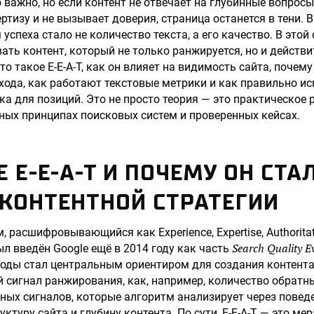
 важно, но если контент не отвечает на глубинные вопросы
тизу и не вызывает доверия, страница останется в тени. В
спеха стало не количество текста, а его качество. В этой
вать контент, который не только ранжируется, но и действ
то такое E-E-A-T, как он влияет на видимость сайта, поче
хода, как работают текстовые метрики и как правильно ис
ка для позиций. Это не просто теория — это практическое 
ных принципах поисковых систем и проверенных кейсах.
Е E-E-A-T И ПОЧЕМУ ОН СТА
КОНТЕНТНОЙ СТРАТЕГИИ
м, расшифровывающийся как Experience, Expertise, Authoritat
Search Quality E
был введён Google ещё в 2014 году как часть
годы стал центральным ориентиром для создания контента
ой сигнал ранжирования, как, например, количество обратн
ных сигналов, которые алгоритм анализирует через повед
уктуру сайта и глубину контента. По сути, E-E-A-T — это ме