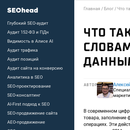
Главная /
Блог /
Что т
Глубокий SEO-аудит
ЧТО ТА
Аудит 152-ФЗ и ПДн
Видимость в Алисе AI
СЛОВАМ
Аудит трафика
ДАННЫ
Аудит позиций
Аудит сайта на конверсию
Аналитика в SEO
Алексе
АВТОР
SEO-проектирование
Специа
SEO-консалтинг
маркети
AI-First подход к SEO
В современном цифр
SEO-продвижение сайта
товара, заполнение
AEO-продвижение
операциях. Эти дейст