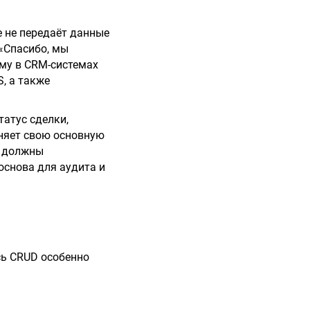
е не передаёт данные
 «Спасибо, мы
ому в CRM-системах
, а также
татус сделки,
няет свою основную
х должны
основа для аудита и
сь CRUD особенно