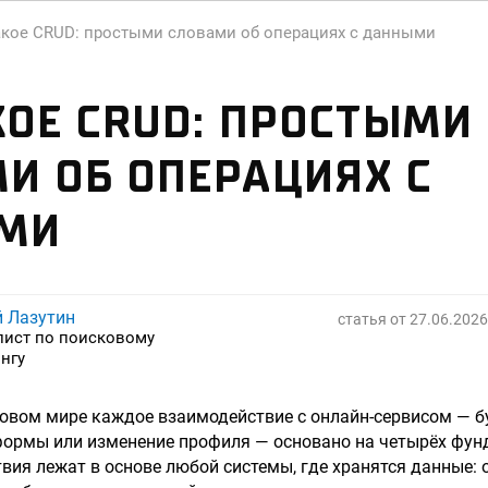
акое CRUD: простыми словами об операциях с данными
КОЕ CRUD: ПРОСТЫМИ
И ОБ ОПЕРАЦИЯХ С
МИ
й Лазутин
статья от
27.06.2026
лист по поисковому
нгу
овом мире каждое взаимодействие с онлайн-сервисом — б
 формы или изменение профиля — основано на четырёх фу
вия лежат в основе любой системы, где хранятся данные: о