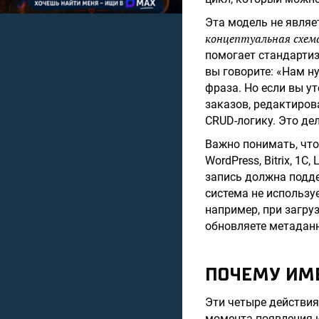
Эта модель не являе
концептуальная схем
помогает стандарти
вы говорите: «Нам н
фраза. Но если вы у
заказов, редактиров
CRUD-логику. Это д
Важно понимать, что
WordPress, Bitrix, 1С
запись должна подде
система не использу
например, при загру
обновляете метаданн
ПОЧЕМУ ИМ
Эти четыре действия
момента появления и