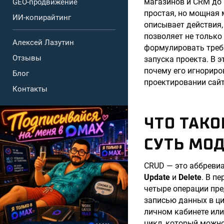
магазинов и CRM до
GEO-продвижение
простая, но мощная 
ИИ-копирайтинг
описывает действия,
позволяет не только
Алексей Лазутин
формулировать требо
Отзывы
запуска проекта. В э
почему его игнориро
Блог
проектировании сайт
Контакты
ЧТО ТАКО
СУТЬ МО
CRUD — это аббревиа
Update
и
Delete
. В п
четыре операции пр
записью данных в циф
личном кабинете или
цикл, который можно