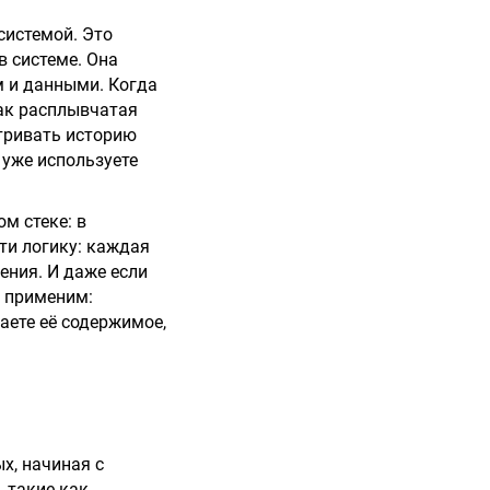
системой. Это
 системе. Она
 и данными. Когда
как расплывчатая
атривать историю
 уже используете
м стеке: в
юсти логику: каждая
ения. И даже если
о применим:
аете её содержимое,
х, начиная с
 такие как