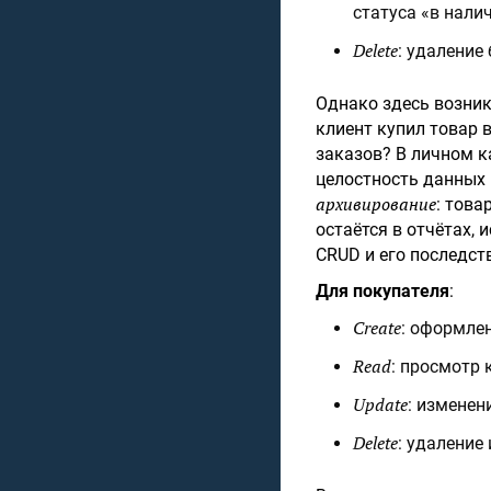
статуса «в нали
Delete
: удаление
Однако здесь возни
клиент купил товар в
заказов? В личном к
целостность данных 
архивирование
: това
остаётся в отчётах,
CRUD и его последст
Для покупателя
:
Create
: оформлен
Read
: просмотр 
Update
: изменен
Delete
: удаление