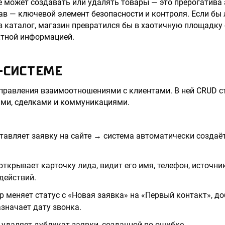
е может создавать или удалять товары — это прерогатива
ав — ключевой элемент безопасности и контроля. Если бы
в каталог, магазин превратился бы в хаотичную площадку
ктной информацией.
-СИСТЕМЕ
правления взаимоотношениями с клиентами. В ней CRUD с
ами, сделками и коммуникациями.
ставляет заявку на сайте → система автоматически создаё
открывает карточку лида, видит его имя, телефон, источни
действий.
р меняет статус с «Новая заявка» на «Первый контакт», д
значает дату звонка.
 удаляет дубликат заявки, созданной по ошибке.