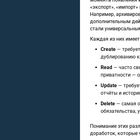
«экспорт», «импорт»
Например, архивиров
дополнительным дей
стали универсальны
Каждая из них имеет
Create
— требует
дублированию к
Read
— часто св
приватности — о
Update
— требуе
отчёты и истори
Delete
— самая о
обязательства, 
Понимание этих разл
доработок, которые 