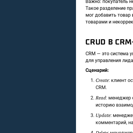
Важно: покупатель н
Такое разделение пр
мог добавить товар 
товарами и некорре
CRUD В CRM
CRM — это система у
для управления лид
Сценарий:
Create
: клиент о
CRM.
Read
: менеджер 
историю взаимо
Update
: менедже
комментарий, на
Delete
: менеджер