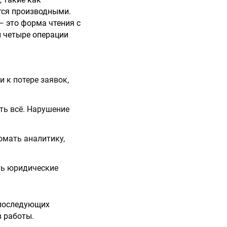
тся производными.
— это форма чтения с
 четыре операции
 к потере заявок,
ть всё. Нарушение
омать аналитику,
ть юридические
 последующих
в работы.