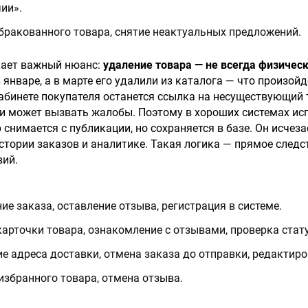
чии».
 бракованного товара, снятие неактуальных предложений.
кает важный нюанс:
удаление товара — не всегда физичес
 январе, а в марте его удалили из каталога — что произойд
абинете покупателя останется ссылка на несуществующий 
и может вызвать жалобы. Поэтому в хороших системах ис
р снимается с публикации, но сохраняется в базе. Он исчезае
 истории заказов и аналитике. Такая логика — прямое след
вий.
ие заказа, оставление отзыва, регистрация в системе.
карточки товара, ознакомление с отзывами, проверка стату
ие адреса доставки, отмена заказа до отправки, редактир
 избранного товара, отмена отзыва.