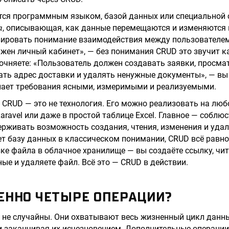
тся программным языком, базой данных или специальной 
а
, описывающая, как данные перемещаются и изменяются в
зировать понимание взаимодействия между пользователем
ужен личный кабинет», — без понимания CRUD это звучит 
точняете: «Пользователь должен создавать заявки, просм
ать адрес доставки и удалять ненужные документы», — вы
елает требования ясными, измеримыми и реализуемыми.
 CRUD — это не технология. Его можно реализовать на любо
, Laravel или даже в простой таблице Excel. Главное — собл
рживать возможность создания, чтения, изменения и удал
ет базу данных в классическом понимании, CRUD всё равн
зке файла в облачное хранилище — вы создаёте ссылку, чит
ые и удаляете файл. Всё это — CRUD в действии.
ЕННО ЧЕТЫРЕ ОПЕРАЦИИ?
 не случайны. Они охватывают весь жизненный цикл данны
 заканчивая их исчезновением. Дополнительные операции,