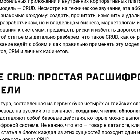
 мобильных приложений и внутренних корпоративных плат
модель — CRUD. Несмотря на техническое звучание, эта аб
 знакомые каждому: создать, прочитать, изменить и удал
 разработчикам, но и владельцам бизнеса, маркетологам 
вания к системам, предвидеть риски и избегать дорогос
той статье мы детально разберём, что такое CRUD, как он 
вание ведёт к сбоям и как правильно применять эту модел
ов, CRM и личных кабинетов.
Е CRUD: ПРОСТАЯ РАСШИФР
ДЕЛИ
тура, составленная из первых букв четырёх английских сл
ереводе на русский это означает:
создание
,
чтение
,
обновле
едставляют собой базовые действия, которые можно выпо
ровой системе. Не важно, что это — товар в каталоге, кли
 статья в блоге: каждая из этих сущностей проходит один 
 описать через CRUD.