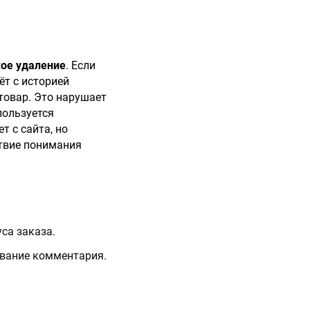
кое удаление
. Если
ёт с историей
товар. Это нарушает
пользуется
т с сайта, но
ствие понимания
са заказа.
ование комментария.