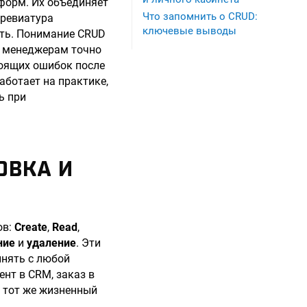
форм. Их объединяет
Что запомнить о CRUD:
бревиатура
ключевые выводы
ить. Понимание CRUD
и менеджерам точно
тоящих ошибок после
работает на практике,
ь при
ОВКА И
ов:
Create
,
Read
,
ние
и
удаление
. Эти
лнять с любой
ент в CRM, заказ в
и тот же жизненный