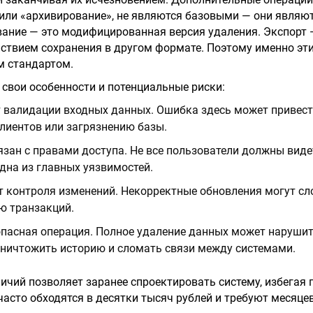
 или «архивирование», не являются базовыми — они являю
ание — это модифицированная версия удаления. Экспорт 
ствием сохранения в другом формате. Поэтому именно эти
м стандартом.
 свои особенности и потенциальные риски:
 валидации входных данных. Ошибка здесь может привести
лиентов или загрязнению базы.
язан с правами доступа. Не все пользователи должны виде
дна из главных уязвимостей.
т контроля изменений. Некорректные обновления могут сл
ю транзакций.
пасная операция. Полное удаление данных может наруши
уничтожить историю и сломать связи между системами.
ичий позволяет заранее спроектировать систему, избегая
часто обходятся в десятки тысяч рублей и требуют месяце