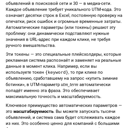
объявлений в поисковой сети и 30 — в медиа-сети.
Каждое объявление требует уникального UTM-кода. Это
означает десятки строк в Excel, постоянную проверку на
опечатки, риск ошибок и огромные временные затраты.
Автоматические параметры (или токены) решают эту
проблему: они динамически подставляют нужные
значения в URL-адрес при каждом клике, не требуя
ручного вмешательства.
Эти токены — это специальные плейсхолдеры, которые
рекламная система распознаёт и заменяет на реальные
данные в момент клика. Например, если вы
используете токен
{keyword}
, то при клике по
объявлению, сработавшему на запрос «купить зимние
utm_term
ботинки», в UTM-параметр
автоматически
попадёт именно эта фраза. Это обеспечивает
максимальную точность и масштабируемость.
Ключевое преимущество автоматических параметров —
это
масштабируемость
. Вы можете запускать тысячи
объявлений, и система сама будет отслеживать каждое
из них. Это особенно ценно для компаний с большими