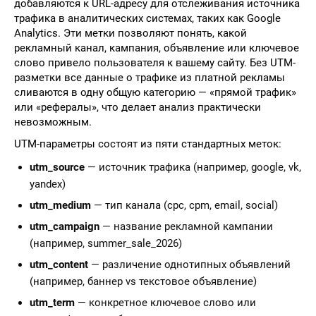
добавляются к URL-адресу для отслеживания источника
трафика в аналитических системах, таких как Google
Analytics. Эти метки позволяют понять, какой
рекламный канал, кампания, объявление или ключевое
слово привело пользователя к вашему сайту. Без UTM-
разметки все данные о трафике из платной рекламы
сливаются в одну общую категорию — «прямой трафик»
или «рефералы», что делает анализ практически
невозможным.
UTM-параметры состоят из пяти стандартных меток:
utm_source
— источник трафика (например, google, vk,
yandex)
utm_medium
— тип канала (cpc, cpm, email, social)
utm_campaign
— название рекламной кампании
(например, summer_sale_2026)
utm_content
— различение однотипных объявлений
(например, баннер vs текстовое объявление)
utm_term
— конкретное ключевое слово или