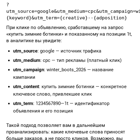
?
utm_source=google&utm_medium=cpc&utm_campaign=w
{keyword}&utm_term={creative}--{adposition}
При клике по объявлению, сработавшему на запрос
«купить зимние ботинки» и показанному на позиции 1t,
в аналитике вы увидите:
utm_source
: google — источник трафика
utm_medium
: cpc — тип рекламы (платный клик)
utm_campaign
: winter_boots_2026 — название
кампании
utm_content
: купить зимние ботинки — конкретное
ключевое слово, привлекшее клик
utm_term
: 1234567890—1t — идентификатор
объявления и его позиция
Такой подход позволяет вам в дальнейшем
проанализировать: какие ключевые слова приносят
больше заказов, а не просто кликов. Возможно, вы