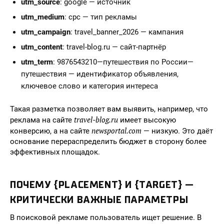
utm_source
: google — источник
utm_medium
: cpc — тип рекламы
utm_campaign
: travel_banner_2026 — кампания
utm_content
: travel-blog.ru — сайт-партнёр
utm_term
: 9876543210—путешествия по России—
путешествия — идентификатор объявления,
ключевое слово и категория интереса
Такая разметка позволяет вам выявить, например, что
travel-blog.ru
реклама на сайте
имеет высокую
newsportal.com
конверсию, а на сайте
— низкую. Это даёт
основание перераспределить бюджет в сторону более
эффективных площадок.
ПОЧЕМУ {PLACEMENT} И {TARGET} —
КРИТИЧЕСКИ ВАЖНЫЕ ПАРАМЕТРЫ
В поисковой рекламе пользователь ищет решение. В