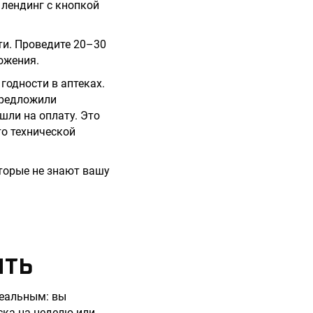
 лендинг с кнопкой
ти. Проведите 20–30
ожения.
годности в аптеках.
предложили
шли на оплату. Это
то технической
торые не знают вашу
ИТЬ
реальным: вы
ска на неделю или