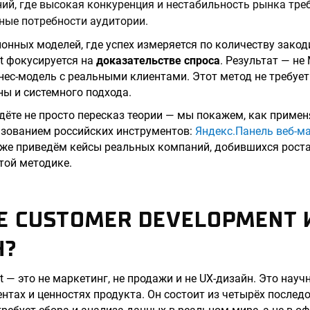
ний, где высокая конкуренция и нестабильность рынка тре
ные потребности аудитории.
ионных моделей, где успех измеряется по количеству зако
t фокусируется на
доказательстве спроса
. Результат — не 
ес-модель с реальными клиентами. Этот метод не требуе
ны и системного подхода.
йдёте не просто пересказ теории — мы покажем, как приме
ьзованием российских инструментов:
Яндекс.Панель веб-м
кже приведём кейсы реальных компаний, добившихся роста
той методике.
Е CUSTOMER DEVELOPMENT 
Н?
t — это не маркетинг, не продажи и не UX-дизайн. Это нау
ентах и ценностях продукта. Он состоит из четырёх послед