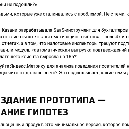
они не подошли?»
юдьми, которые уже сталкивались с проблемой. Не с теми,
 Казани разрабатывала SaaS-инструмент для бухгалтеров 
что клиенты хотят «автоматизацию отчётов». После 47 ин
в отчётах, а в том, что налоговые инспекторы требуют по
обавили модуль «автоматическая выгрузка подтверждений
платящего клиента выросла на 185%.
уйте Яндекс.Метрику для анализа поведения посетителей на
ицы читают дольше всего? Это подсказывает, какие темы 
СОЗДАНИЕ ПРОТОТИПА —
АНИЕ ГИПОТЕЗ
олноценный продукт. Это минимальная версия, которая по