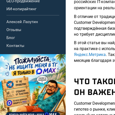
GEO-продвижение
российских IT-компа
ориентации на реаль
ИИ-копирайтинг
В отличие от традиц
Алексей Лазутин
Customer Developmen
подтверждённая бизн
Отзывы
но требует дисципли
Блог
В этой статье вы на
Контакты
на практике с испол
Яндекс.Метрика
. Та
месяцев благодаря э
ЧТО ТАКО
ОН ВАЖЕ
Customer Developmen
гипотез о рынке, кли