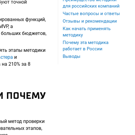
буют точной
для российских компаний
Частые вопросы и ответы
дированных функций,
Отзывы и рекомендации
MVP, а
Как начать применять
т больших бюджетов,
методику
Почему эта методика
работает в России
нять этапы методики
Выводы
астера
и
 на 210% за 8
И ПОЧЕМУ
чный метод проверки
овательных этапов,