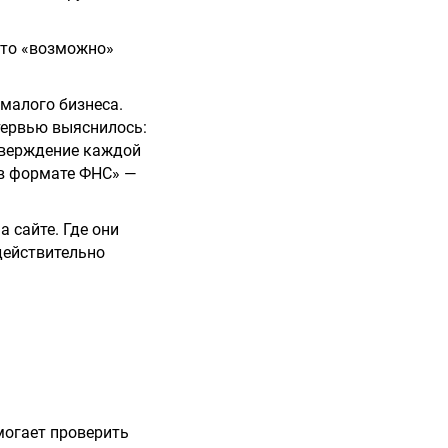
 кто «возможно»
малого бизнеса.
тервью выяснилось:
дтверждение каждой
 в формате ФНС» —
 сайте. Где они
действительно
могает проверить