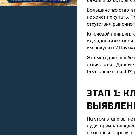
каждый из которых т
Большинство стартапо
не хочет покупать. П
отсутствия рыночног
«
Ключевой принцип:
их, задавайте откры
им покупать? Почему
Эта методика особен
отличаются. Данные 
Development, на 40%
ЭТАП 1: 
ВЫЯВЛЕН
На этом этапе вы не
аудитории, и опреде
не опросы. Спросите