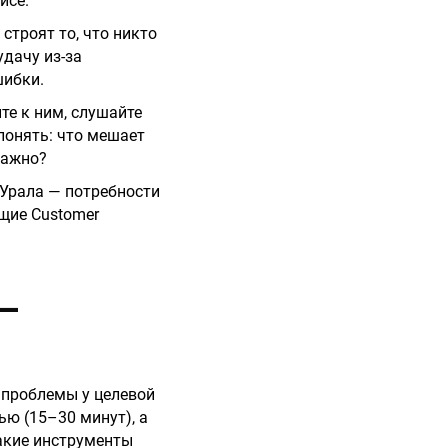
исе.
строят то, что никто
удачу из-за
шибки.
те к ним, слушайте
понять: что мешает
важно?
 Урала — потребности
щие Customer
 —
е проблемы у целевой
ью (15–30 минут), а
Какие инструменты