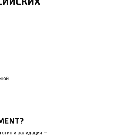
СИЙСКИХ
еной
MENT?
тотип и валидация —