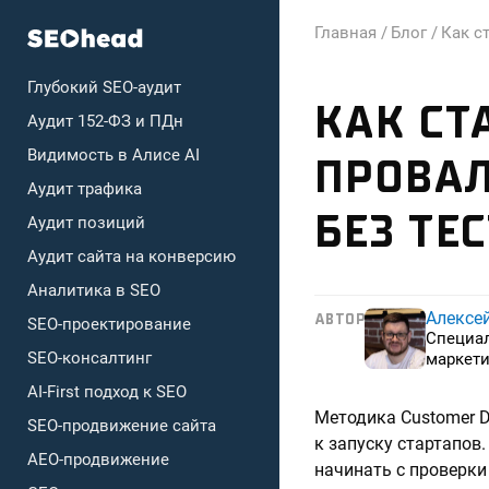
Главная /
Блог /
Как с
Глубокий SEO-аудит
КАК СТ
Аудит 152-ФЗ и ПДн
Видимость в Алисе AI
ПРОВАЛ
Аудит трафика
БЕЗ ТЕ
Аудит позиций
Аудит сайта на конверсию
Аналитика в SEO
Алексе
АВТОР
SEO-проектирование
Специа
SEO-консалтинг
маркети
AI-First подход к SEO
Методика Customer D
SEO-продвижение сайта
к запуску стартапов.
AEO-продвижение
начинать с проверки