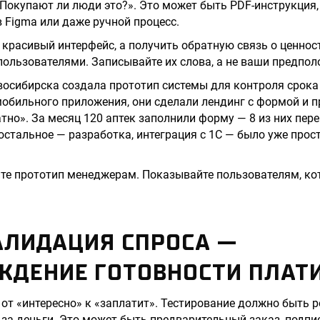
«Покупают ли люди это?». Это может быть PDF-инструкция,
в Figma или даже ручной процесс.
 красивый интерфейс, а получить обратную связь о ценнос
пользователями. Записывайте их слова, а не ваши предпол
восибирска создала прототип системы для контроля срока 
обильного приложения, они сделали лендинг с формой и 
тно». За месяц 120 аптек заполнили форму — 8 из них пере
 остальное — разработка, интеграция с 1С — было уже прос
те прототип менеджерам. Показывайте пользователям, ко
ВАЛИДАЦИЯ СПРОСА —
ЖДЕНИЕ ГОТОВНОСТИ ПЛАТ
 от «интересно» к «заплатит». Тестирование должно быть 
 за деньги. Это может быть предварительный заказ, подпи