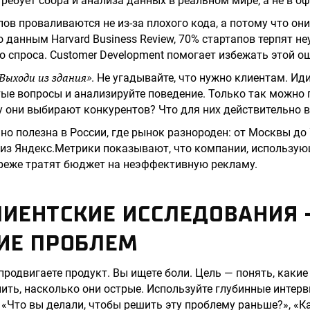
ребует сбора и анализа данных в реальном мире, а не в оф
в проваливаются не из-за плохого кода, а потому что они 
о данным Harvard Business Review, 70% стартапов терпят не
о спроса. Customer Development помогает избежать этой о
Выходи из здания»
. Не угадывайте, что нужно клиентам. Иди
тые вопросы и анализируйте поведение. Только так можно 
 они выбирают конкурентов? Что для них действительно 
но полезна в России, где рынок разнороден: от Москвы до
из Яндекс.Метрики показывают, что компании, использую
 реже тратят бюджет на неэффективную рекламу.
КЛИЕНТСКИЕ ИССЛЕДОВАНИЯ
ИЕ ПРОБЛЕМ
 продвигаете продукт. Вы ищете боли. Цель — понять, каки
лить, насколько они острые. Используйте глубинные интерв
: «Что вы делали, чтобы решить эту проблему раньше?», «