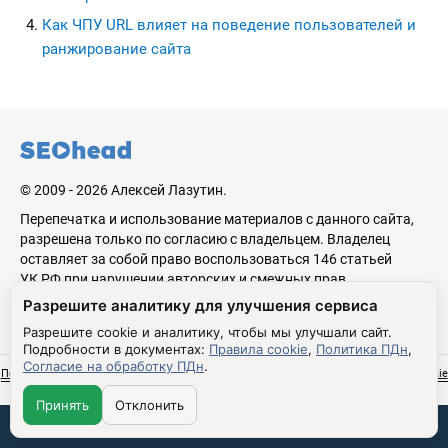
Как ЧПУ URL влияет на поведение пользователей и
ранжирование сайта
seohead.pro
© 2009 - 2026 Алексей Лазутин.
Перепечатка и использование материалов с данного сайта,
разрешена только по согласию с владельцем. Владелец
оставляет за собой право воспользоваться 146 статьей
УК РФ при нарушении авторских и смежных прав.
Разрешите аналитику для улучшения сервиса
Сделано в Бюро
С благословения
Николая Стебунова
Аве Лазутина
Разрешите cookie и аналитику, чтобы мы улучшали сайт.
Подробности в документах:
Правила cookie
,
Политика ПДн
,
Согласие на обработку ПДн
.
Политика обработки персональных данных
Согласие на обработку ПДн
Правила cookie
Настройки cookie
Принять
Отклонить
Связаться со мной: